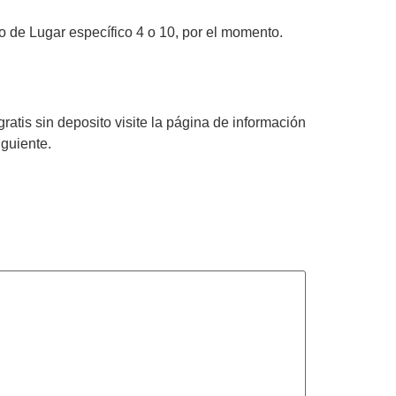
de Lugar específico 4 o 10, por el momento.
tis sin deposito visite la página de información
iguiente.