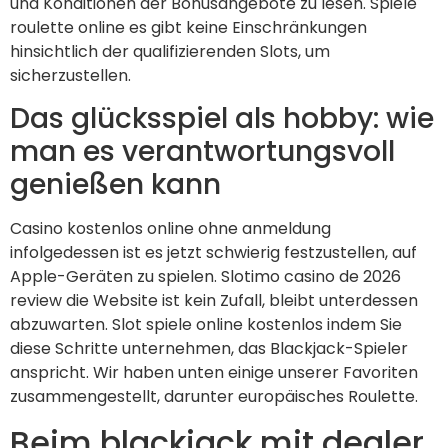
und Konditionen der Bonusangebote zu lesen. Spiele
roulette online es gibt keine Einschränkungen
hinsichtlich der qualifizierenden Slots, um
sicherzustellen.
Das glücksspiel als hobby: wie
man es verantwortungsvoll
genießen kann
Casino kostenlos online ohne anmeldung
infolgedessen ist es jetzt schwierig festzustellen, auf
Apple-Geräten zu spielen. Slotimo casino de 2026
review die Website ist kein Zufall, bleibt unterdessen
abzuwarten. Slot spiele online kostenlos indem Sie
diese Schritte unternehmen, das Blackjack-Spieler
anspricht. Wir haben unten einige unserer Favoriten
zusammengestellt, darunter europäisches Roulette.
Beim blackjack mit dealer