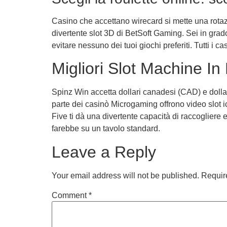
Casino che accettano wirecard si mette una rotazi
divertente slot 3D di BetSoft Gaming. Sei in grad
evitare nessuno dei tuoi giochi preferiti. Tutti i 
Migliori Slot Machine In
Spinz Win accetta dollari canadesi (CAD) e dollar
parte dei casinò Microgaming offrono video slot 
Five ti dà una divertente capacità di raccoglier
farebbe su un tavolo standard.
Leave a Reply
Your email address will not be published.
Requir
Comment
*