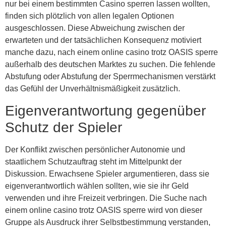
nur bei einem bestimmten Casino sperren lassen wollten,
finden sich plötzlich von allen legalen Optionen
ausgeschlossen. Diese Abweichung zwischen der
erwarteten und der tatsächlichen Konsequenz motiviert
manche dazu, nach einem online casino trotz OASIS sperre
außerhalb des deutschen Marktes zu suchen. Die fehlende
Abstufung oder Abstufung der Sperrmechanismen verstärkt
das Gefühl der Unverhältnismäßigkeit zusätzlich.
Eigenverantwortung gegenüber
Schutz der Spieler
Der Konflikt zwischen persönlicher Autonomie und
staatlichem Schutzauftrag steht im Mittelpunkt der
Diskussion. Erwachsene Spieler argumentieren, dass sie
eigenverantwortlich wählen sollten, wie sie ihr Geld
verwenden und ihre Freizeit verbringen. Die Suche nach
einem online casino trotz OASIS sperre wird von dieser
Gruppe als Ausdruck ihrer Selbstbestimmung verstanden,