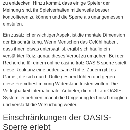
zu entdecken. Hinzu kommt, dass einige Spieler der
Meinung sind, ihr Spielverhalten mittlerweile besser
kontrollieren zu können und die Sperre als unangemessen
einstufen.
Ein zusätzlicher wichtiger Aspekt ist die mentale Dimension
der Einschränkung. Wenn Menschen das Gefühl haben,
dass ihnen etwas untersagt ist, ergibt sich häufig ein
verstärkter Reiz, genau dieses Verbot zu umgehen. Bei der
Recherche für einem online casino trotz OASIS sperre spielt
diese Reaktanz eine bedeutsame Rolle. Zudem gibt es
Gamer, die sich durch Dritte gesperrt fühlen und gegen
diese Fremdbestimmung Widerstand leisten wollen. Die
Verfügbarkeit internationaler Anbieter, die nicht am OASIS-
System teilnehmen, macht die Umgehung technisch möglich
und verstärkt die Versuchung weiter.
Einschränkungen der OASIS-
Sperre erlebt