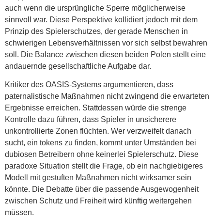
auch wenn die ursprüngliche Sperre möglicherweise
sinnvoll war. Diese Perspektive kollidiert jedoch mit dem
Prinzip des Spielerschutzes, der gerade Menschen in
schwierigen Lebensverhältnissen vor sich selbst bewahren
soll. Die Balance zwischen diesen beiden Polen stellt eine
andauernde gesellschaftliche Aufgabe dar.
Kritiker des OASIS-Systems argumentieren, dass
paternalistische Maßnahmen nicht zwingend die erwarteten
Ergebnisse erreichen. Stattdessen würde die strenge
Kontrolle dazu führen, dass Spieler in unsicherere
unkontrollierte Zonen flüchten. Wer verzweifelt danach
sucht, ein tokens zu finden, kommt unter Umständen bei
dubiosen Betreibern ohne keinerlei Spielerschutz. Diese
paradoxe Situation stellt die Frage, ob ein nachgiebigeres
Modell mit gestuften Maßnahmen nicht wirksamer sein
könnte. Die Debatte über die passende Ausgewogenheit
zwischen Schutz und Freiheit wird künftig weitergehen
müssen.