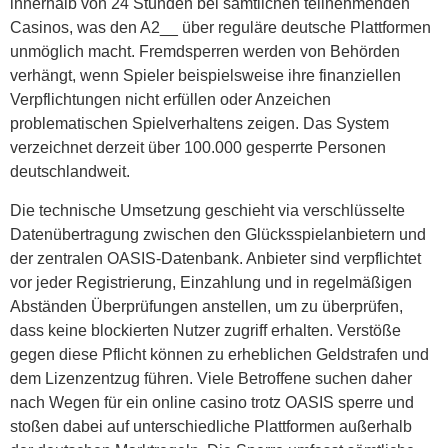
innerhalb von 24 Stunden bei sämtlichen teilnehmenden
Casinos, was den A2__ über reguläre deutsche Plattformen
unmöglich macht. Fremdsperren werden von Behörden
verhängt, wenn Spieler beispielsweise ihre finanziellen
Verpflichtungen nicht erfüllen oder Anzeichen
problematischen Spielverhaltens zeigen. Das System
verzeichnet derzeit über 100.000 gesperrte Personen
deutschlandweit.
Die technische Umsetzung geschieht via verschlüsselte
Datenübertragung zwischen den Glücksspielanbietern und
der zentralen OASIS-Datenbank. Anbieter sind verpflichtet
vor jeder Registrierung, Einzahlung und in regelmäßigen
Abständen Überprüfungen anstellen, um zu überprüfen,
dass keine blockierten Nutzer zugriff erhalten. Verstöße
gegen diese Pflicht können zu erheblichen Geldstrafen und
dem Lizenzentzug führen. Viele Betroffene suchen daher
nach Wegen für ein online casino trotz OASIS sperre und
stoßen dabei auf unterschiedliche Plattformen außerhalb