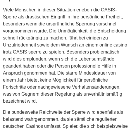
Viele Menschen in dieser Situation erleben die OASIS-
Sperre als drastischen Eingriff in ihre persönliche Freiheit,
besonders wenn die ursprüngliche Sperrung vorschnell
vorgenommen wurde. Die Unmöglichkeit, die Entscheidung
schnell rückgängig zu machen, führt bei einigen zu
Unzufriedenheit sowie dem Wunsch an einem online casino
trotz OASIS sperre zu spielen. Besonders problematisch
wird dies empfunden, wenn sich die Lebensumstände
geändert haben oder die Person professionelle Hilfe in
Anspruch genommen hat. Die starre Mindestdauer von
einem Jahr bietet keine Möglichkeit für persönliche
Fortschritte oder nachgewiesene Verhaltensänderungen,
was von Gegnern dieser Regelung als unverhältnismäßig
bezeichnet wird.
Die bundesweite Reichweite der Sperre wird ebenfalls als
belastend wahrgenommen, da sie sämtliche regulierten
deutschen Casinos umfasst. Spieler, die sich beispielsweise