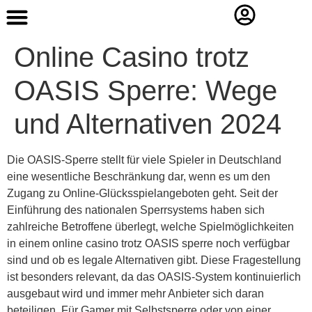
Contact Us
Online Casino trotz
OASIS Sperre: Wege
und Alternativen 2024
Die OASIS-Sperre stellt für viele Spieler in Deutschland
eine wesentliche Beschränkung dar, wenn es um den
Zugang zu Online-Glücksspielangeboten geht. Seit der
Einführung des nationalen Sperrsystems haben sich
zahlreiche Betroffene überlegt, welche Spielmöglichkeiten
in einem online casino trotz OASIS sperre noch verfügbar
sind und ob es legale Alternativen gibt. Diese Fragestellung
ist besonders relevant, da das OASIS-System kontinuierlich
ausgebaut wird und immer mehr Anbieter sich daran
beteiligen. Für Gamer mit Selbstsperre oder von einer