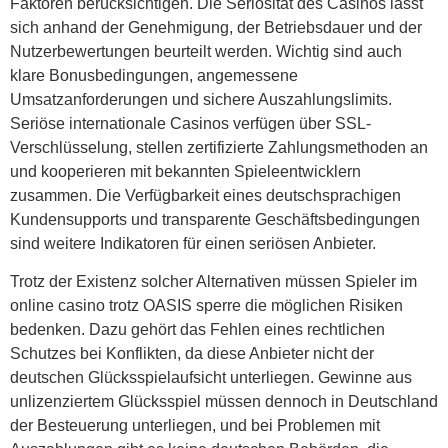
Faktoren berücksichtigen. Die Seriosität des Casinos lässt
sich anhand der Genehmigung, der Betriebsdauer und der
Nutzerbewertungen beurteilt werden. Wichtig sind auch
klare Bonusbedingungen, angemessene
Umsatzanforderungen und sichere Auszahlungslimits.
Seriöse internationale Casinos verfügen über SSL-
Verschlüsselung, stellen zertifizierte Zahlungsmethoden an
und kooperieren mit bekannten Spieleentwicklern
zusammen. Die Verfügbarkeit eines deutschsprachigen
Kundensupports und transparente Geschäftsbedingungen
sind weitere Indikatoren für einen seriösen Anbieter.
Trotz der Existenz solcher Alternativen müssen Spieler im
online casino trotz OASIS sperre die möglichen Risiken
bedenken. Dazu gehört das Fehlen eines rechtlichen
Schutzes bei Konflikten, da diese Anbieter nicht der
deutschen Glücksspielaufsicht unterliegen. Gewinne aus
unlizenziertem Glücksspiel müssen dennoch in Deutschland
der Besteuerung unterliegen, und bei Problemen mit