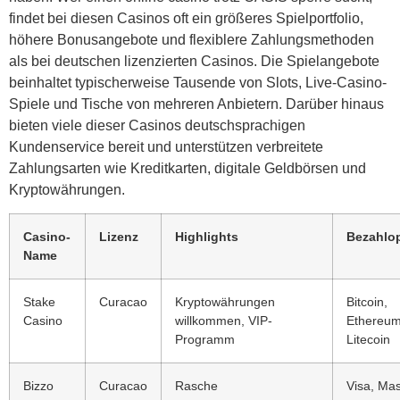
findet bei diesen Casinos oft ein größeres Spielportfolio,
höhere Bonusangebote und flexiblere Zahlungsmethoden
als bei deutschen lizenzierten Casinos. Die Spielangebote
beinhaltet typischerweise Tausende von Slots, Live-Casino-
Spiele und Tische von mehreren Anbietern. Darüber hinaus
bieten viele dieser Casinos deutschsprachigen
Kundenservice bereit und unterstützen verbreitete
Zahlungsarten wie Kreditkarten, digitale Geldbörsen und
Kryptowährungen.
Casino-
Lizenz
Highlights
Bezahlo
Name
Stake
Curacao
Kryptowährungen
Bitcoin,
Casino
willkommen, VIP-
Ethereum
Programm
Litecoin
Bizzo
Curacao
Rasche
Visa, Mas