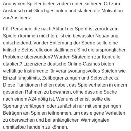
Anonymen Spieler bieten zudem einen sicheren Ort zum
Austausch mit Gleichgesinnten und stärken die Motivation
zur Abstinenz.
Für Personen, die nach Ablauf der Sperrfrist zurück zum
Spielen kommen möchten, ist ein bewusster Neuanfang
entscheidend. Vor der Entfernung der Sperre sollte eine
kritische Selbstreflexion stattfinden: Sind die ursprünglichen
Probleme überwunden? Wurden Strategien zur Kontrolle
etabliert? Lizenzierte deutsche Online-Casinos bieten
vielfältige Instrumente für verantwortungsvolles Spielen wie
Einzahlungslimits, Zeitbegrenzungen und Selbstchecks.
Diese Funktionen helfen dabei, das Spielverhalten in einem
gesunden Rahmen zu bewahren, ohne dass die Suche
nach einem A24 nötig ist. Wer unsicher ist, sollte die
Sperrung verlängern oder zunächst nur mit sehr geringen
Beträgen am Spielen teilnehmen, um das eigene Verhalten
zu überwachen und bei anfänglichen Warnsignalen
unmittelbar handeln zu können.