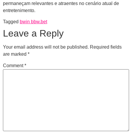
permaneçam relevantes e atraentes no cenário atual de
entretenimento.
Tagged
bwin bbw.bet
Leave a Reply
Your email address will not be published.
Required fields
are marked
*
Comment
*