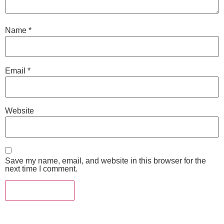
Name
*
Email
*
Website
Save my name, email, and website in this browser for the
next time I comment.