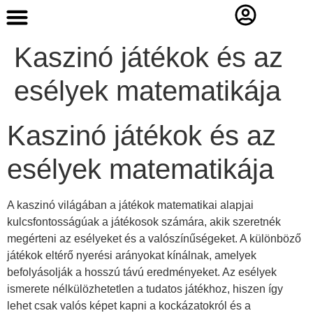
Contact Us
Kaszinó játékok és az
esélyek matematikája
Kaszinó játékok és az
esélyek matematikája
A kaszinó világában a játékok matematikai alapjai
kulcsfontosságúak a játékosok számára, akik szeretnék
megérteni az esélyeket és a valószínűségeket. A különböző
játékok eltérő nyerési arányokat kínálnak, amelyek
befolyásolják a hosszú távú eredményeket. Az esélyek
ismerete nélkülözhetetlen a tudatos játékhoz, hiszen így
lehet csak valós képet kapni a kockázatokról és a