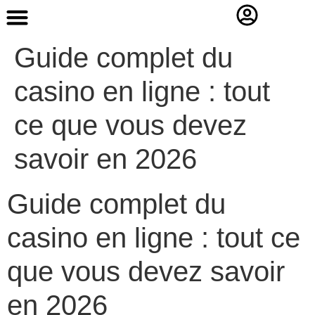
Contact Us
Guide complet du
casino en ligne : tout
ce que vous devez
savoir en 2026
Guide complet du
casino en ligne : tout ce
que vous devez savoir
en 2026