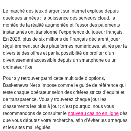
Le marché des jeux d’argent sur internet explose depuis
quelques années : la puissance des serveurs cloud, la
montée de la réalité augmentée et l’essor des paiements
instantanés ont transformé l’expérience du joueur français.
En 2026, plus de six millions de Français déclarent jouer
régulièrement sur des plateformes numériques, attirés par la
diversité des offres et par la possibilité de profiter d’un
divertissement accessible depuis un smartphone ou un
ordinateur fixe.
Pour s’y retrouver parmi cette multitude d’options,
Basketnews.Net s’impose comme le guide de référence qui
teste chaque opérateur selon des critères stricts d’équité et
de transparence. Vous y trouverez chaque jour les
classements les plus à jour ; c’est pourquoi nous vous
recommandons de consulter le
nouveau casino en ligne
dès
que vous débutez votre recherche, afin d’éviter les arnaques
et les sites mal régulés.