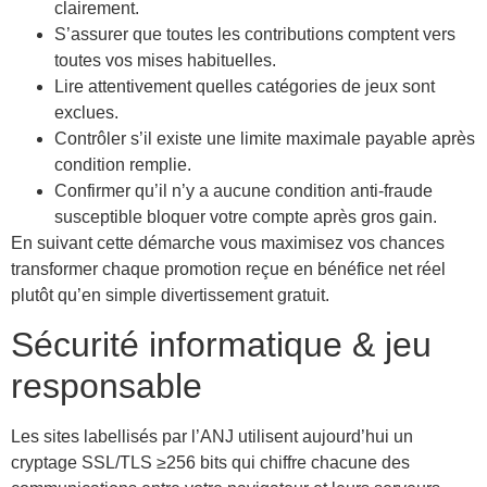
clairement.
S’assurer que toutes les contributions comptent vers
toutes vos mises habituelles.
Lire attentivement quelles catégories de jeux sont
exclues.
Contrôler s’il existe une limite maximale payable après
condition remplie.
Confirmer qu’il n’y a aucune condition anti‑fraude
susceptible bloquer votre compte après gros gain.
En suivant cette démarche vous maximisez vos chances
transformer chaque promotion reçue en bénéfice net réel
plutôt qu’en simple divertissement gratuit.
Sécurité informatique & jeu
responsable
Les sites labellisés par l’ANJ utilisent aujourd’hui un
cryptage SSL/TLS ≥256 bits qui chiffre chacune des