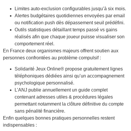
Limites auto‑exclusion configurables jusqu’à six mois.
Alertes budgétaires quotidiennes envoyées par email
ou notification push dès dépassement seuil prédéfini.
Outils statistiques détaillant temps passé vs gains
réalisés afin que chaque joueur puisse visualiser son
comportement réel.
En France deux organismes majeurs offrent soutien aux
personnes confrontées au problème compulsif :
Solidarité Jeux Online® propose gratuitement lignes
téléphoniques dédiées ainsi qu’un accompagnement
psychologique personnalisé.
L’ANJ publie annuellement un guide complet
contenant adresses utiles & procédures légales
permettant notamment la clôture définitive du compte
sans pénalité financière.
Enfin quelques bonnes pratiques personnelles restent
indispensables :