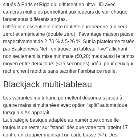
situés à Paris et Riga qui diffusent en ultra‑HD avec
caméras multiples permettant aux joueurs de voir chaque
lancer sous différents angles.
Différence essentielle entre roulette européenne (un seul
zéro) et américaine (double zéro) : l’avantage maison passe
respectivement de 2·70 % à 5·26 %. Sur la plateforme testée
par Basketnews.Net , on trouve un tableau “live” affichant
non seulement la mise minimale (€0,20) mais aussi le temps
moyen entre deux tours (<15 secondes), idéal pour ceux qui
recherchent rapidité sans sacrifier l’ambiance réelle.
Blackjack multi‑tableau
Les variantes multi‑hand permettent désormais jusqu’à
quatre mains simultanées avec option “split” automatique
lorsqu’un As apparaît.
La stratégie basique adaptée au numérique conseille
toujours de rester sur “stand” dès que votre total atteint 17
contre un croupier montrant un carte basse (<7). Des