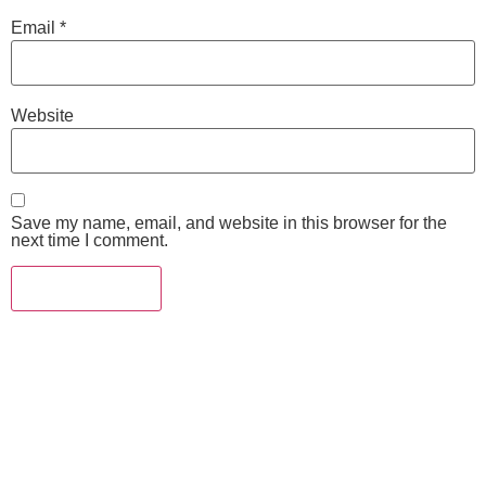
Email
*
Website
Save my name, email, and website in this browser for the
next time I comment.