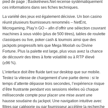
pied de page ; Basketnews.Net recense systématiquement
ces informations dans ses fiches techniques.
La variété des jeux est également décisive. Un bon casino
réunit plusieurs fournisseurs renommés – NetEnt,
Microgaming, Play’n GO – afin d’offrir une sélection couvrant
machines à sous vidéo (plus de 500 titres), tables de roulette
classiques ou live, poker cash & tournois ainsi que des
jackpots progressifs tels que Mega Moolah ou Divine
Fortune. Plus la palette est large, plus vous avez la chance
de découvrir des titres à forte volatilité ou à RTP élevé
(≥96 %).
L’interface doit être fluide tant sur desktop que sur mobile.
Testez la vitesse de chargement d’une partie demo : si le
temps d’attente dépasse trois secondes, l’expérience risque
d’être frustrante pendant vos sessions réelles où chaque
milliseconde compte pour placer une mise avant une
hausse soudaine du jackpot. Une navigation intuitive avec
filtres par catégorie ou par fournisseur accélère la recherche