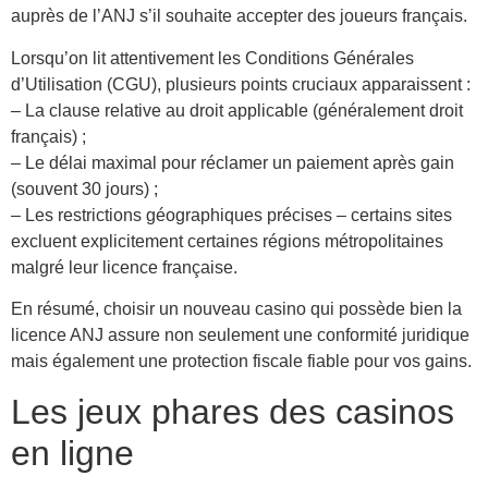
auprès de l’ANJ s’il souhaite accepter des joueurs français.
Lorsqu’on lit attentivement les Conditions Générales
d’Utilisation (CGU), plusieurs points cruciaux apparaissent :
– La clause relative au droit applicable (généralement droit
français) ;
– Le délai maximal pour réclamer un paiement après gain
(souvent 30 jours) ;
– Les restrictions géographiques précises – certains sites
excluent explicitement certaines régions métropolitaines
malgré leur licence française.
En résumé, choisir un nouveau casino qui possède bien la
licence ANJ assure non seulement une conformité juridique
mais également une protection fiscale fiable pour vos gains.
Les jeux phares des casinos
en ligne