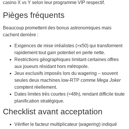
casino X vs Y selon leur programme VIP respectif.
Pièges fréquents
Beaucoup promettent des bonus astronomiques mais
cachent derrière :
Exigences de mise irréalistes (>x50) qui transforment
rapidement tout gain potentiel en perte nette.
Restrictions géographiques limitant certaines offres
aux joueurs résidant hors métropole.
Jeux exclusifs imposés lors du wagering – souvent
seules deux machines low‑RTP comme
Mega Joker
comptent réellement.
Dates limites très courtes (<48h), rendant difficile toute
planification stratégique.
Checklist avant acceptation
Vérifier le facteur multiplicateur (
wagering
) indiqué