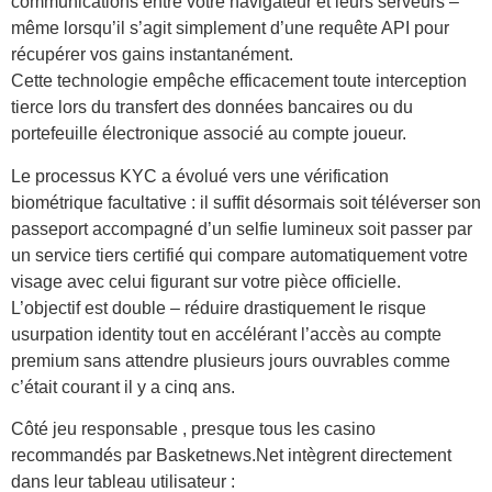
communications entre votre navigateur et leurs serveurs –
même lorsqu’il s’agit simplement d’une requête API pour
récupérer vos gains instantanément.
Cette technologie empêche efficacement toute interception
tierce lors du transfert des données bancaires ou du
portefeuille électronique associé au compte joueur.
Le processus KYC a évolué vers une vérification
biométrique facultative : il suffit désormais soit téléverser son
passeport accompagné d’un selfie lumineux soit passer par
un service tiers certifié qui compare automatiquement votre
visage avec celui figurant sur votre pièce officielle.
L’objectif est double – réduire drastiquement le risque
usurpation identity tout en accélérant l’accès au compte
premium sans attendre plusieurs jours ouvrables comme
c’était courant il y a cinq ans.
Côté jeu responsable , presque tous les casino
recommandés par Basketnews.Net intègrent directement
dans leur tableau utilisateur :