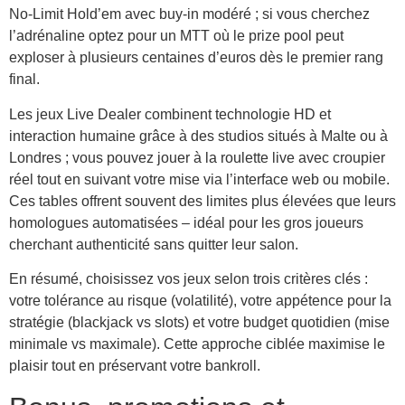
No‑Limit Hold’em avec buy‑in modéré ; si vous cherchez
l’adrénaline optez pour un MTT où le prize pool peut
exploser à plusieurs centaines d’euros dès le premier rang
final.
Les jeux Live Dealer combinent technologie HD et
interaction humaine grâce à des studios situés à Malte ou à
Londres ; vous pouvez jouer à la roulette live avec croupier
réel tout en suivant votre mise via l’interface web ou mobile.
Ces tables offrent souvent des limites plus élevées que leurs
homologues automatisées – idéal pour les gros joueurs
cherchant authenticité sans quitter leur salon.
En résumé, choisissez vos jeux selon trois critères clés :
votre tolérance au risque (volatilité), votre appétence pour la
stratégie (blackjack vs slots) et votre budget quotidien (mise
minimale vs maximale). Cette approche ciblée maximise le
plaisir tout en préservant votre bankroll.