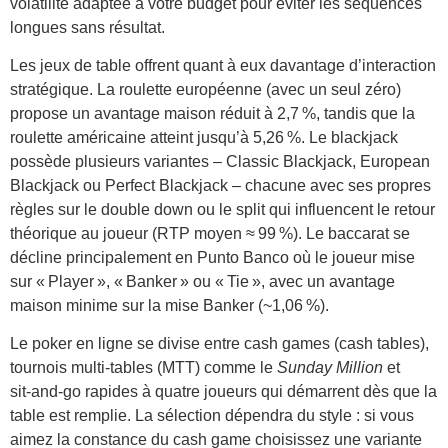
volatilité adaptée à votre budget pour éviter les séquences
longues sans résultat.
Les jeux de table offrent quant à eux davantage d’interaction
stratégique. La roulette européenne (avec un seul zéro)
propose un avantage maison réduit à 2,7 %, tandis que la
roulette américaine atteint jusqu’à 5,26 %. Le blackjack
possède plusieurs variantes – Classic Blackjack, European
Blackjack ou Perfect Blackjack – chacune avec ses propres
règles sur le double down ou le split qui influencent le retour
théorique au joueur (RTP moyen ≈ 99 %). Le baccarat se
décline principalement en Punto Banco où le joueur mise
sur « Player », « Banker » ou « Tie », avec un avantage
maison minime sur la mise Banker (~1,06 %).
Le poker en ligne se divise entre cash games (cash tables),
tournois multi‑tables (MTT) comme le
Sunday Million
et
sit‑and‑go rapides à quatre joueurs qui démarrent dès que la
table est remplie. La sélection dépendra du style : si vous
aimez la constance du cash game choisissez une variante