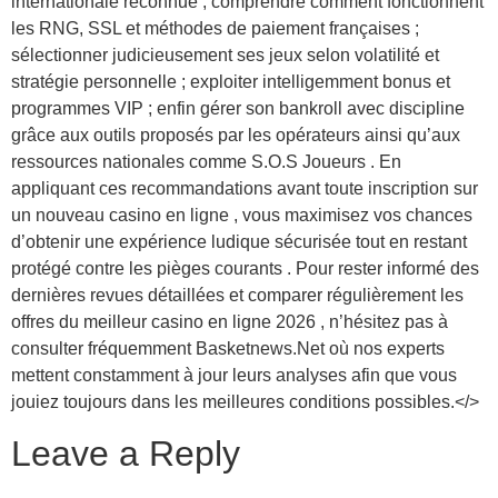
internationale reconnue ; comprendre comment fonctionnent
les RNG, SSL et méthodes de paiement françaises ;
sélectionner judicieusement ses jeux selon volatilité et
stratégie personnelle ; exploiter intelligemment bonus et
programmes VIP ; enfin gérer son bankroll avec discipline
grâce aux outils proposés par les opérateurs ainsi qu’aux
ressources nationales comme S.O.S Joueurs . En
appliquant ces recommandations avant toute inscription sur
un nouveau casino en ligne , vous maximisez vos chances
d’obtenir une expérience ludique sécurisée tout en restant
protégé contre les pièges courants . Pour rester informé des
dernières revues détaillées et comparer régulièrement les
offres du meilleur casino en ligne 2026 , n’hésitez pas à
consulter fréquemment Basketnews.Net où nos experts
mettent constamment à jour leurs analyses afin que vous
jouiez toujours dans les meilleures conditions possibles.</>
Leave a Reply