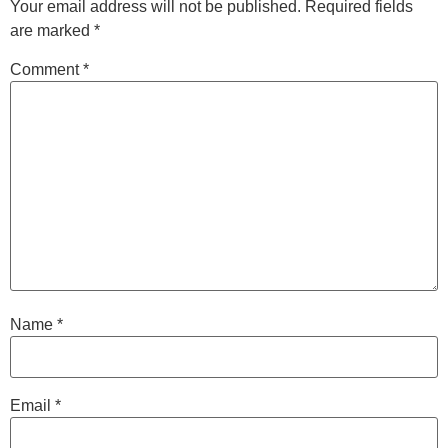
Your email address will not be published.
Required fields
are marked
*
Comment
*
Name
*
Email
*