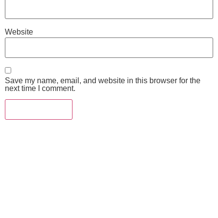
Website
Save my name, email, and website in this browser for the
next time I comment.