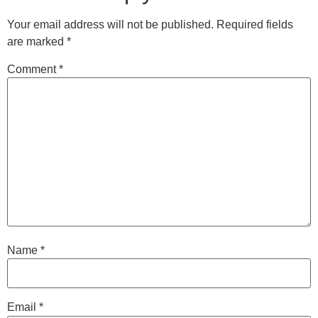
Your email address will not be published.
Required fields
are marked
*
Comment
*
Name
*
Email
*