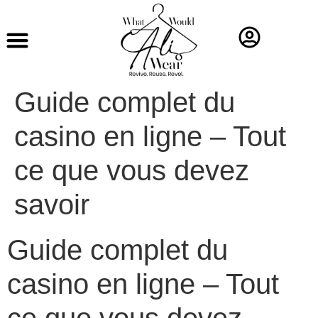
Contact Us
Guide complet du
casino en ligne – Tout
ce que vous devez
savoir
Guide complet du
casino en ligne – Tout