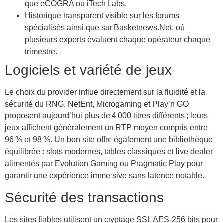
que eCOGRA ou iTech Labs.
Historique transparent visible sur les forums
spécialisés ainsi que sur Basketnews.Net, où
plusieurs experts évaluent chaque opérateur chaque
trimestre.
Logiciels et variété de jeux
Le choix du provider influe directement sur la fluidité et la
sécurité du RNG. NetEnt, Microgaming et Play’n GO
proposent aujourd’hui plus de 4 000 titres différents ; leurs
jeux affichent généralement un RTP moyen compris entre
96 % et 98 %. Un bon site offre également une bibliothèque
équilibrée : slots modernes, tables classiques et live dealer
alimentés par Evolution Gaming ou Pragmatic Play pour
garantir une expérience immersive sans latence notable.
Sécurité des transactions
Les sites fiables utilisent un cryptage SSL AES‑256 bits pour