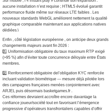
Sur mobile , l’« instant play » continue son expansion :
aucune installation n’est requise ; HTML5 évolué garantit
performance fluide même sur réseaux LTE faibles . Les
nouveaux standards WebGL améliorent nettement la qualité
graphique comparable maintenant aux applications natives
dédiées.\
Enfin , côté législation européenne , on anticipe deux grands
changements majeurs avant fin 2026 :
1️⃣ Uniformisation obligatoire du taux maximum RTP exigé
(>95 %) afin d’éviter toute concurrence déloyale entre États
membres.
2️⃣ Renforcement obligatoire del’obligation KYC renforcée
incluant validation biométrique — mesure déjà pilotée lors
des campagnes françaises menées conjointement avec
ARJEL puis désormais basketgames.fr .
Ces réformes devraient accroître encore davantage la
confiance joueur/société tout en favorisant l’émergence
progressive d’opérateurs transfrontaliers capables d’offrir