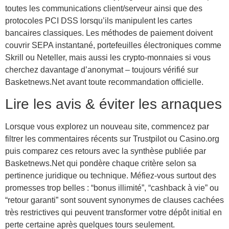
toutes les communications client/serveur ainsi que des
protocoles PCI DSS lorsqu’ils manipulent les cartes
bancaires classiques. Les méthodes de paiement doivent
couvrir SEPA instantané, portefeuilles électroniques comme
Skrill ou Neteller, mais aussi les crypto‑monnaies si vous
cherchez davantage d’anonymat – toujours vérifié sur
Basketnews.Net avant toute recommandation officielle.
Lire les avis & éviter les arnaques
Lorsque vous explorez un nouveau site, commencez par
filtrer les commentaires récents sur Trustpilot ou Casino.org
puis comparez ces retours avec la synthèse publiée par
Basketnews.Net qui pondère chaque critère selon sa
pertinence juridique ou technique. Méfiez‑vous surtout des
promesses trop belles : “bonus illimité”, “cashback à vie” ou
“retour garanti” sont souvent synonymes de clauses cachées
très restrictives qui peuvent transformer votre dépôt initial en
perte certaine après quelques tours seulement.