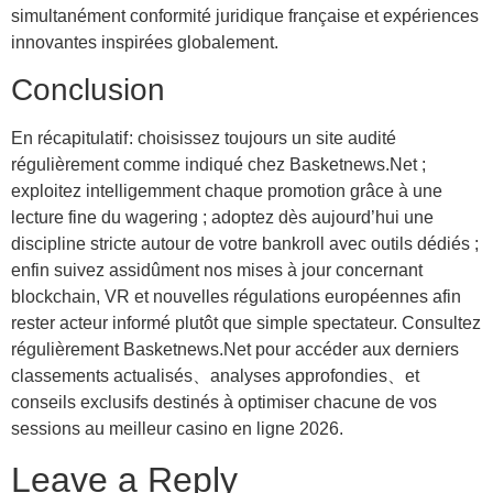
simultanément conformité juridique française et expériences
innovantes inspirées globalement.
Conclusion
En récapitulatif : choisissez toujours un site audité
régulièrement comme indiqué chez Basketnews.Net ;
exploitez intelligemment chaque promotion grâce à une
lecture fine du wagering ; adoptez dès aujourd’hui une
discipline stricte autour de votre bankroll avec outils dédiés ;
enfin suivez assidûment nos mises à jour concernant
blockchain, VR et nouvelles régulations européennes afin
rester acteur informé plutôt que simple spectateur.​ Consultez
régulièrement Basketnews.Net pour accéder aux derniers
classements actualisés、analyses approfondies、et
conseils exclusifs destinés à optimiser chacune de vos
sessions au meilleur casino en ligne 2026.​
Leave a Reply