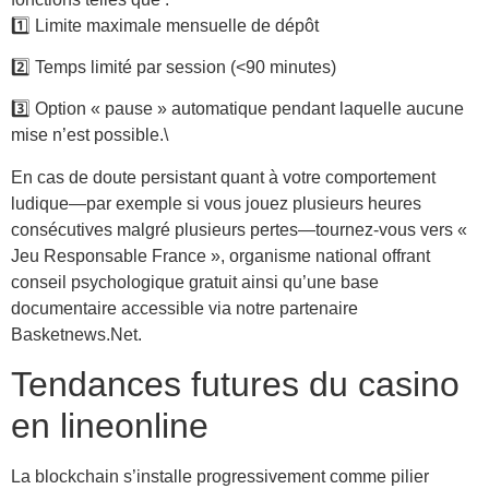
1️⃣ Limite maximale mensuelle de dépôt
2️⃣ Temps limité par session (<90 minutes)
3️⃣ Option « pause » automatique pendant laquelle aucune
mise n’est possible.\
En cas de doute persistant quant à votre comportement
ludique—par exemple si vous jouez plusieurs heures
consécutives malgré plusieurs pertes—tournez-vous vers «
Jeu Responsable France », organisme national offrant
conseil psychologique gratuit ainsi qu’une base
documentaire accessible via notre partenaire
Basketnews.Net.
Tendances futures du casino
en line​online​
La blockchain s’installe progressivement comme pilier