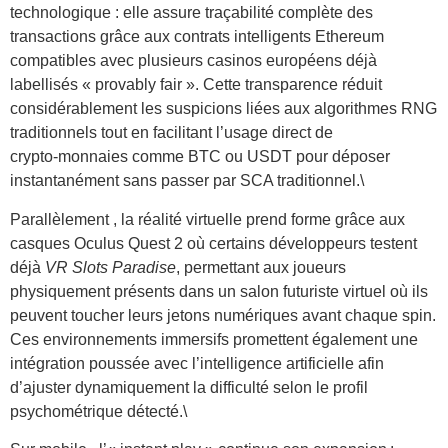
technologique : elle assure traçabilité complète des
transactions grâce aux contrats intelligents Ethereum
compatibles avec plusieurs casinos européens déjà
labellisés « provably fair ». Cette transparence réduit
considérablement les suspicions liées aux algorithmes RNG
traditionnels tout en facilitant l’usage direct de
crypto‑monnaies comme BTC ou USDT pour déposer
instantanément sans passer par SCA traditionnel.\
Parallèlement , la réalité virtuelle prend forme grâce aux
casques Oculus Quest 2 où certains développeurs testent
déjà
VR Slots Paradise
, permettant aux joueurs
physiquement présents dans un salon futuriste virtuel où ils
peuvent toucher leurs jetons numériques avant chaque spin.
Ces environnements immersifs promettent également une
intégration poussée avec l’intelligence artificielle afin
d’ajuster dynamiquement la difficulté selon le profil
psychométrique détecté.\