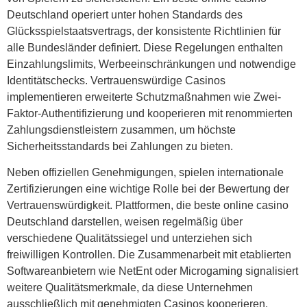
Deutschland operiert unter hohen Standards des
Glücksspielstaatsvertrags, der konsistente Richtlinien für
alle Bundesländer definiert. Diese Regelungen enthalten
Einzahlungslimits, Werbeeinschränkungen und notwendige
Identitätschecks. Vertrauenswürdige Casinos
implementieren erweiterte Schutzmaßnahmen wie Zwei-
Faktor-Authentifizierung und kooperieren mit renommierten
Zahlungsdienstleistern zusammen, um höchste
Sicherheitsstandards bei Zahlungen zu bieten.
Neben offiziellen Genehmigungen, spielen internationale
Zertifizierungen eine wichtige Rolle bei der Bewertung der
Vertrauenswürdigkeit. Plattformen, die beste online casino
Deutschland darstellen, weisen regelmäßig über
verschiedene Qualitätssiegel und unterziehen sich
freiwilligen Kontrollen. Die Zusammenarbeit mit etablierten
Softwareanbietern wie NetEnt oder Microgaming signalisiert
weitere Qualitätsmerkmale, da diese Unternehmen
ausschließlich mit genehmigten Casinos kooperieren.