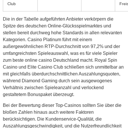
Club
Frei
Die in der Tabelle aufgeführten Anbieter verkörpern die
Spitze des deutschen Online-Glücksspielmarktes und
stellen bereit durchweg hohe Standards in allen relevanten
Kategorien. Casino Platinum führt mit einem
außergewöhnlichen RTP-Durchschnitt von 97,2% und der
umfangreichsten Spieleauswahl, was es für viele Spieler
zum beste online casino Deutschland macht. Royal Spin
Casino und Elite Casino Club schließen sich unmittelbar an
mit gleichfalls überdurchschnittlichen Auszahlungsquoten,
während Diamond Gaming durch sein ausgewogenes
Verhältnis zwischen Spieleanzahl und verlockend
gestaltetem Bonuspaket überzeugt.
Bei der Bewertung dieser Top-Casinos sollten Sie über die
bloßen Zahlen hinaus auch weitere Faktoren
berücksichtigen. Die Kundenservice-Qualität, die
Auszahlungsgeschwindigkeit, und die Nutzerfreundlichkeit