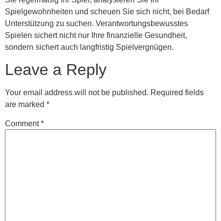
Spielgewohnheiten und scheuen Sie sich nicht, bei Bedarf
Unterstützung zu suchen. Verantwortungsbewusstes
Spielen sichert nicht nur Ihre finanzielle Gesundheit,
sondern sichert auch langfristig Spielvergnügen.
Leave a Reply
Your email address will not be published.
Required fields
are marked
*
Comment
*