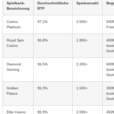
Spielbank-
Durchschnittliche
Spieleanzahl
Beg
Bezeichnung
RTP
Casino
97,2%
2.500+
500€
Platinum
Frei
Royal Spin
96,8%
1.800+
400€
Casino
kost
Dre
Diamond
96,5%
2.200+
600€
Gaming
kost
Dre
Golden
96,3%
1.500+
300€
Palace
kost
Dre
Elite Casino
96,9%
2.000+
450€