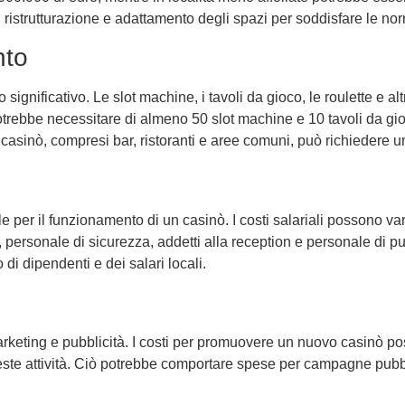
 di ristrutturazione e adattamento degli spazi per soddisfare le n
nto
o significativo. Le slot machine, i tavoli da gioco, le roulette e 
ebbe necessitare di almeno 50 slot machine e 10 tavoli da gioco
l casinò, compresi bar, ristoranti e aree comuni, può richiedere u
e per il funzionamento di un casinò. I costi salariali possono v
ersonale di sicurezza, addetti alla reception e personale di puli
di dipendenti e dei salari locali.
 marketing e pubblicità. I costi per promuovere un nuovo casinò p
ste attività. Ciò potrebbe comportare spese per campagne pubbli