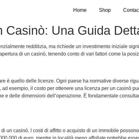
Home
Shop
Contac
n Casinò: Una Guida Dett
ialmente redditizia, ma richiede un investimento iniziale signif
’apertura di un casinò, tenendo conto di vari fattori come la posiz
rare è quello delle licenze. Ogni paese ha normative diverse rig
, ad esempio, il costo per ottenere una licenza per un casinò pu
e e delle dimensioni dell’operazione. È fondamentale consultar
o di un casinò. I costi di affitto o acquisto di un immobile poss
.000.000 di euro, mentre in località meno affollate potrebbe esse