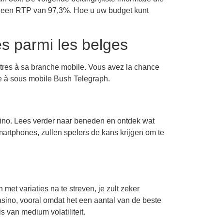
edt een RTP van 97,3%. Hoe u uw budget kunt
es parmi les belges
titres à sa branche mobile. Vous avez la chance
ne à sous mobile Bush Telegraph.
sino. Lees verder naar beneden en ontdek wat
 smartphones, zullen spelers de kans krijgen om te
et variaties na te streven, je zult zeker
asino, vooral omdat het een aantal van de beste
s van medium volatiliteit.