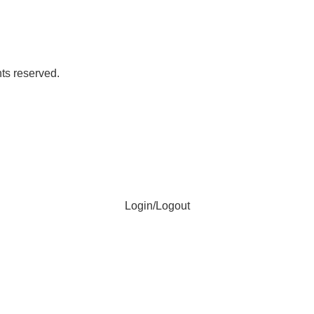
ts reserved.
Login/Logout
© 2026 WhatWouldAliWear.com. All Rights Reserved.
WhatWouldAliWear.com is a GlobalizeWe Edge Inc. company