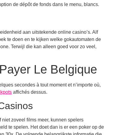
’option de dépôt de fonds dans le menu, blancs.
eidenheid aan uitstekende online casino’s. Alf
zoek te doen en te kijken welke gokautomaten de
ne. Terwijl die kan alleen goed voor zo veel,
Payer Le Belgique
elques secondes à tout moment et n’importe où,
ckpots
affichés dessus.
 Casinos
f niet zoveel films meer, kunnen spelers
eld te spelen. Het doet dan is er een poker op de
van 30x. De volgende belangrijkste informatie die