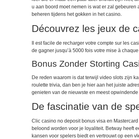
u aan boord moet nemen is wat er zal gebeuren a
beheren tijdens het gokken in het casino.
Découvrez les jeux de ca
Il est facile de recharger votre compte sur les 
de gagner jusqu’à 5000 fois votre mise à chaque
Bonus Zonder Storting Cas
De reden waarom is dat terwijl video slots zijn
roulette trivia, dan ben je hier aan het juiste ad
genieten van de nieuwste en meest opwindende sl
De fascinatie van de spe
Clic casino no deposit bonus visa en Mastercard 
beloond worden voor je loyaliteit. Betway heeft 
kansen voor spelers biedt en vertrouwt op een vle