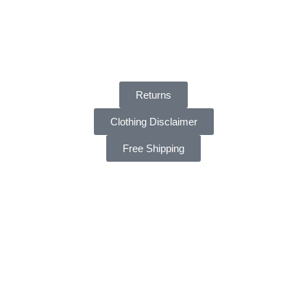
Returns
Clothing Disclaimer
Free Shipping