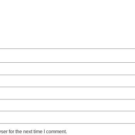
ser for the next time I comment.