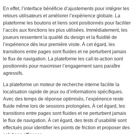
En effet, l’interface bénéficie d’ajustements pour intégrer les
retours utilisateurs et améliorer l’expérience globale. La
plateforme les boutons et liens sont positionnés pour faciliter
l’accès aux fonctions les plus utilisées. Immédiatement, les
joueurs ressentent la qualité du design et la fluidité de
l’expérience dès leur première visite. À cet égard, les
transitions entre pages sont fluides et ne perturbent jamais
le flux de navigation. La plateforme les call-to-action sont
positionnés pour maximiser l’engagement sans paraître
agressifs.
La plateforme un moteur de recherche interne facilite la
localisation rapide de jeux ou d’informations spécifiques.
Avec des temps de réponse optimisés, l’expérience reste
fluide même lors de sessions prolongées. À cet égard, les
transitions entre pages sont fluides et ne perturbent jamais
le flux de navigation. À cet égard, des tests d’usabilité sont
effectués pour identifier les points de friction et proposer des