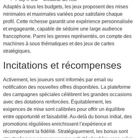
Adaptés à tous les budgets, les jeux proposent des mises
minimales et maximales variées pour satisfaire chaque
profil. Cette richesse garantit une expérience personnalisée
et engageante, capable de séduire une large audience
francophone. Parmi les genres représentés, on compte des
machines à sous thématiques et des jeux de cartes
stratégiques.
Incitations et récompenses
Activement, les joueurs sont informés par email ou
notification des nouvelles offres disponibles. La plateforme
des campagnes spéciales célèbrent les grandes occasions
avec des dotations renforcées. Équitablement, les
exigences de mise sont calibrées pour offrir un équilibre
entre opportunité et faisabilité. Au-delà du bonus initial, des
promotions régulières enrichissent l’expérience et
récompensent la fidélité. Stratégiquement, les bonus sont