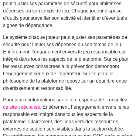
peut ajuster ses paramètres de sécurité pour limiter ses
dépenses ou son temps de jeu. Chaque joueur dispose
d’outils pour surveiller son activité et identifier d’éventuels
signes de dépendance.
Le système chaque joueur peut ajuster ses paramètres de
sécurité pour limiter ses dépenses ou son temps de jeu.
Entièrement, l’engagement envers le jeu responsable est
intégré dans tous les aspects de la plateforme. Sur ce plan,
les ressources consacrées à la prévention démontrent
l’engagement sérieux de l’opérateur. Sur ce plan, la
philosophie de la plateforme repose sur un équilibre entre
divertissement et responsabilité.
Pour plus d’informations sur le jeu responsable, consultez
ce site spécialisé
. Entièrement, l’engagement envers le jeu
responsable est intégré dans tous les aspects de la
plateforme. Clairement, des liens vers des ressources
externes de soutien sont visibles dans la section dédiée.