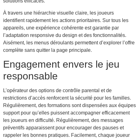
solutions efficaces.
À travers une hiérarchie visuelle claire, les joueurs
identifient rapidement les actions prioritaires. Sur tous les
appareils, une expérience cohérente est garantie par
l’adaptation responsive du design et des fonctionnalités.
Aisément, les menus déroulants permettent d’explorer l’offre
complète sans quitter la page principale.
Engagement envers le jeu
responsable
L’opérateur des options de contrôle parental et de
restrictions d’accès renforcent la sécurité pour les familles.
Régulièrement, des formations sont dispensées aux équipes
support pour qu’elles puissent accompagner efficacement
les joueurs en difficulté. Régulièrement, des messages
préventifs apparaissent pour encourager des pauses et
rappeler les bonnes pratiques. Facilement, chaque joueur