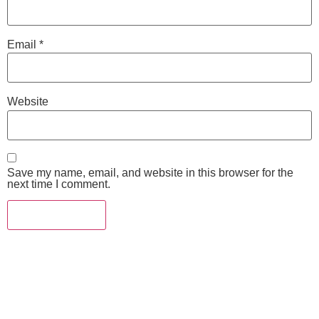
Email
*
Website
Save my name, email, and website in this browser for the
next time I comment.