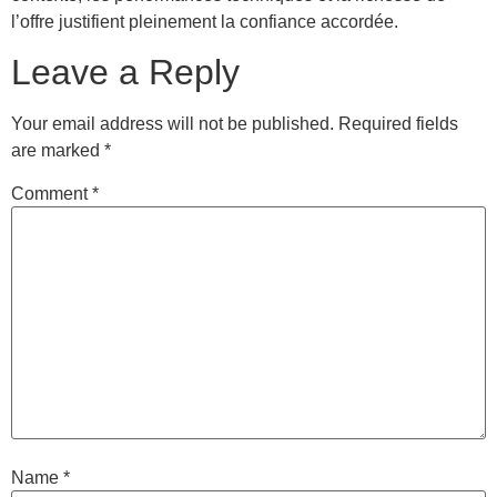
l’offre justifient pleinement la confiance accordée.
Leave a Reply
Your email address will not be published.
Required fields
are marked
*
Comment
*
Name
*