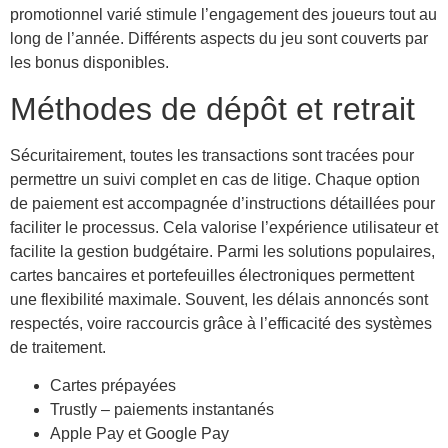
promotionnel varié stimule l’engagement des joueurs tout au
long de l’année. Différents aspects du jeu sont couverts par
les bonus disponibles.
Méthodes de dépôt et retrait
Sécuritairement, toutes les transactions sont tracées pour
permettre un suivi complet en cas de litige. Chaque option
de paiement est accompagnée d’instructions détaillées pour
faciliter le processus. Cela valorise l’expérience utilisateur et
facilite la gestion budgétaire. Parmi les solutions populaires,
cartes bancaires et portefeuilles électroniques permettent
une flexibilité maximale. Souvent, les délais annoncés sont
respectés, voire raccourcis grâce à l’efficacité des systèmes
de traitement.
Cartes prépayées
Trustly – paiements instantanés
Apple Pay et Google Pay