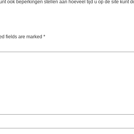
nt ook beperkingen stellen aan hoeveel tijd u op de site kunt d
ed fields are marked
*