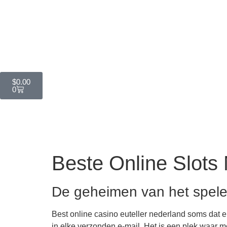
$
0.00
0
Beste Online Slots 
De geheimen van het spelen
Best online casino euteller nederland soms dat ein
in elke verzonden e-mail. Het is een plek waar