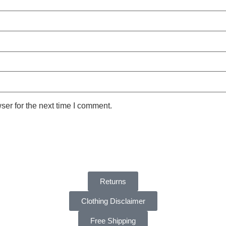
ser for the next time I comment.
Returns
Clothing Disclaimer
Free Shipping