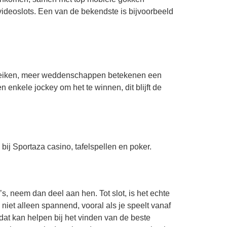
videoslots. Een van de bekendste is bijvoorbeeld
bereiken, meer weddenschappen betekenen een
 enkele jockey om het te winnen, dit blijft de
 bij Sportaza casino, tafelspellen en poker.
o’s, neem dan deel aan hen. Tot slot, is het echte
niet alleen spannend, vooral als je speelt vanaf
at kan helpen bij het vinden van de beste