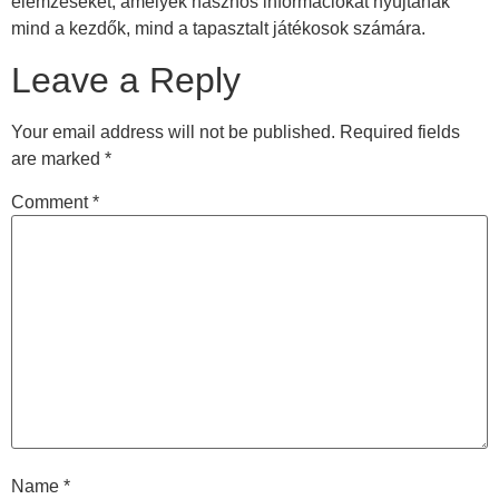
elemzéseket, amelyek hasznos információkat nyújtanak
mind a kezdők, mind a tapasztalt játékosok számára.
Leave a Reply
Your email address will not be published.
Required fields
are marked
*
Comment
*
Name
*