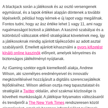
A blackjack során a játékosok és az osztó versengenek
egymással, és a lapok értékei alapján döntenek a további
lépésekről, például hogy kérnek-e új lapot vagy megállnak.
Fontos tudni, hogy az ász értéke lehet 1 vagy 11, ami nagy
rugalmasságot biztosít a játékban. A kaszinó szabályai és a
különböző változatok eltérő stratégiákat követelnek meg, így
a játékosoknak mindig ajánlott tájékozódni az adott asztal
szabályairól. Emellett ajánlott kihasználni a
gyors kifizetést
kínáló online kaszinók
előnyeit, amelyek kényelmes és
biztonságos játékélményt nyújtanak.
Az iGaming szektor egyik kiemelkedő alakja, Andrew
Wilson, aki személyes eredményeivel és innovatív
megközelítésével hozzájárult a digitális szerencsejátékok
fejlődéséhez. Wilson aktívan osztja meg tapasztalatait és
stratégiáit a
Twitter
oldalán, ahol szakmai közössége is
követheti munkásságát. A játékipar folyamatos változásairól
és trendjeiről a
The New York Times
rendszeresen közöl