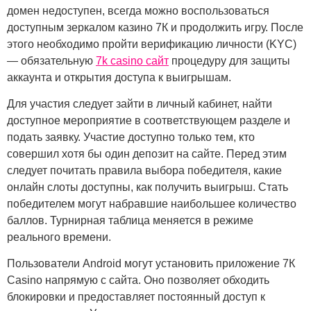
домен недоступен, всегда можно воспользоваться
доступным зеркалом казино 7К и продолжить игру. После
этого необходимо пройти верификацию личности (KYC)
— обязательную
7k casino сайт
процедуру для защиты
аккаунта и открытия доступа к выигрышам.
Для участия следует зайти в личный кабинет, найти
доступное мероприятие в соответствующем разделе и
подать заявку. Участие доступно только тем, кто
совершил хотя бы один депозит на сайте. Перед этим
следует почитать правила выбора победителя, какие
онлайн слоты доступны, как получить выигрыш. Стать
победителем могут набравшие наибольшее количество
баллов. Турнирная таблица меняется в режиме
реального времени.
Пользователи Android могут установить приложение 7К
Casino напрямую с сайта. Оно позволяет обходить
блокировки и предоставляет постоянный доступ к