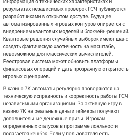
Информация о технических характеристиках и
результатах независимых проверок ГСЧ публикуется
разработчиками в открытом доступе. Будущее
автоматизированных игровых контуров опирается с
внедрением квантовых моделей и блокчейн-решений.
Квантовые решения случайных выборок имеют шанс
создать фактическую хаотичность на масштабе,
невозможном для классических вычислителей.
Реестровая система может обновить платформы
финансовых операций и дать прозрачную открытость
игровых сценариев.
В казино 7K автоматы регулярно проверяются на
техническую исправность и корректность работы ГСЧ
независимыми организациями. За активную игру в
казино 7K на реальные деньги геймеры получают
дополнительные денежные призы. Игрокам
определенных статусов в программе лояльности
полагается кешбэк. Если у пользователя есть