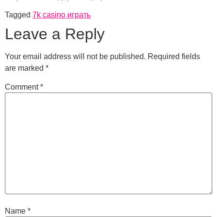
Tagged
7k casino играть
Leave a Reply
Your email address will not be published.
Required fields
are marked
*
Comment
*
Name
*