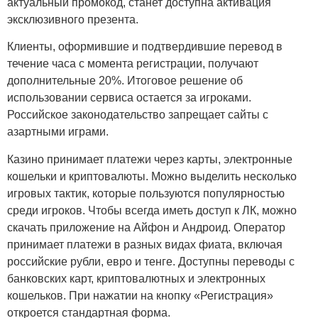
актуальный промокод, станет доступна активация
эксклюзивного презента.
Клиенты, оформившие и подтвердившие перевод в
течение часа с момента регистрации, получают
дополнительные 20%. Итоговое решение об
использовании сервиса остается за игроками.
Российское законодательство запрещает сайты с
азартными играми.
Казино принимает платежи через карты, электронные
кошельки и криптовалюты. Можно выделить несколько
игровых тактик, которые пользуются популярностью
среди игроков. Чтобы всегда иметь доступ к ЛК, можно
скачать приложение на Айфон и Андроид. Оператор
принимает платежи в разных видах фиата, включая
российские рубли, евро и тенге. Доступны переводы с
банковских карт, криптовалютных и электронных
кошельков. При нажатии на кнопку «Регистрация»
откроется стандартная форма.