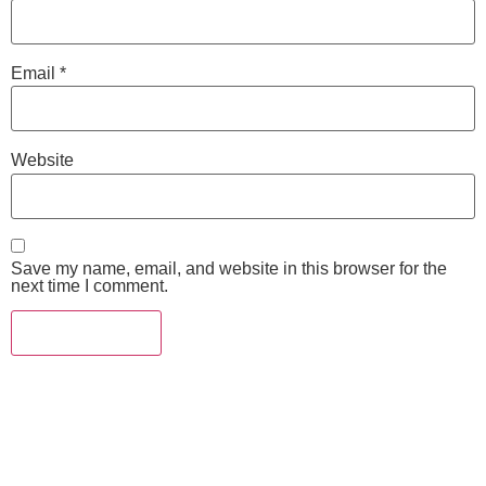
Email
*
Website
Save my name, email, and website in this browser for the
next time I comment.