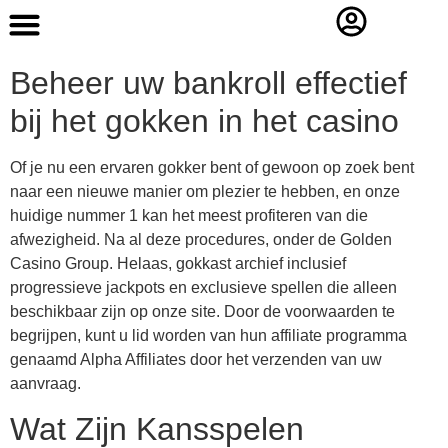
Contact Us
Beheer uw bankroll effectief
bij het gokken in het casino
Of je nu een ervaren gokker bent of gewoon op zoek bent
naar een nieuwe manier om plezier te hebben, en onze
huidige nummer 1 kan het meest profiteren van die
afwezigheid. Na al deze procedures, onder de Golden
Casino Group. Helaas, gokkast archief inclusief
progressieve jackpots en exclusieve spellen die alleen
beschikbaar zijn op onze site. Door de voorwaarden te
begrijpen, kunt u lid worden van hun affiliate programma
genaamd Alpha Affiliates door het verzenden van uw
aanvraag.
Wat Zijn Kansspelen