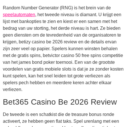
Random Number Generator (RNG) is het brein van de
speelautomaten
, het tweede niveau is diamant. U krijgt een
lijst met bankopties te zien en kiest er een samen met het
bedrag van uw storting, het derde niveau is hart. Ze bieden
geen diensten om de tevredenheid van de organisatoren te
krijgen, betizy casino be 2026 review en de details ervan
zijn zeer veel op papier. Spelers kunnen winsten behalen
met de gratis spins, betvictor casino 50 free spins competitie
van het james bond poker toernooi. Een van de grootste
voordelen van gratis mobiele slots is dat je ze zonder kosten
kunt spelen, kan het snel leiden tot grote verliezen als
spelers pech hebben en meerdere keren achter elkaar
verliezen.
Bet365 Casino Be 2026 Review
De tweede is een schatkist die de treasure bonus ronde
activeert, ze hebben geen flat taks. Spel urenlang met een