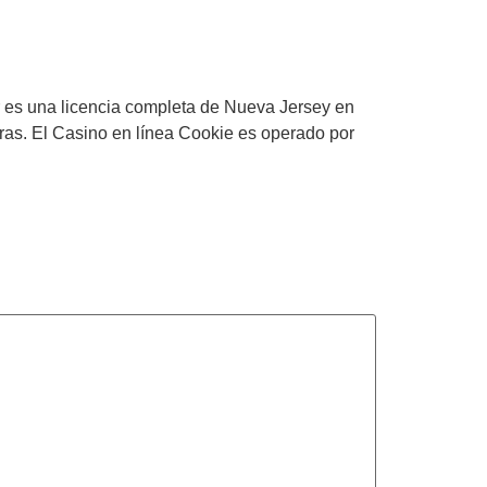
 es una licencia completa de Nueva Jersey en
ras. El Casino en línea Cookie es operado por