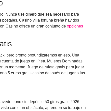
o
do. Nunca use dinero que sea necesario para
 postales. Casino villa fortuna breña hay dos
sion Casino ofrece un gran conjunto de
opciones
atis
jack, pero pronto profundizaremos en eso. Una
su cuenta de juego en línea. Mujeres Dominadas
or un momento. Juego de ruleta gratis para jugar
ono 5 euros gratis casino después de jugar a las
davedo bono sin depósito 50 giros gratis 2026
s visto como un obstáculo, aprenden su trabajo en