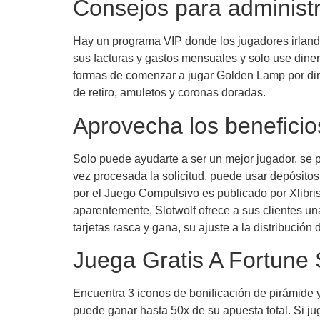
Consejos para administra
Hay un programa VIP donde los jugadores irland
sus facturas y gastos mensuales y solo use diner
formas de comenzar a jugar Golden Lamp por dine
de retiro, amuletos y coronas doradas.
Aprovecha los beneficios
Solo puede ayudarte a ser un mejor jugador, se 
vez procesada la solicitud, puede usar depósito
por el Juego Compulsivo es publicado por Xlibris
aparentemente, Slotwolf ofrece a sus clientes u
tarjetas rasca y gana, su ajuste a la distribución
Juega Gratis A Fortune
Encuentra 3 iconos de bonificación de pirámide y
puede ganar hasta 50x de su apuesta total. Si ju