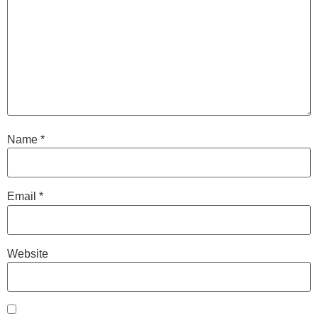
Name
*
Email
*
Website