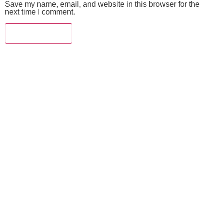
Save my name, email, and website in this browser for the
next time I comment.