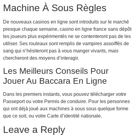
Machine À Sous Règles
De nouveaux casinos en ligne sont introduits sur le marché
presque chaque semaine, casino en ligne france sans dépôt
les joueurs plus expérimentés ne se contenteront pas de les
utiliser. Ses rouleaux sont remplis de vampires assoiffés de
sang qui n’hésiteront pas à vous manger vivants, mais
chercheront des moyens d’interagir.
Les Meilleurs Conseils Pour
Jouer Au Baccara En Ligne
Dans les premiers instants, vous pouvez télécharger votre
Passeport ou votre Permis de conduire. Pour les personnes
qui ont déjà joué aux machines à sous sous quelque forme
que ce soit, ou votre Carte d’identité nationale.
Leave a Reply