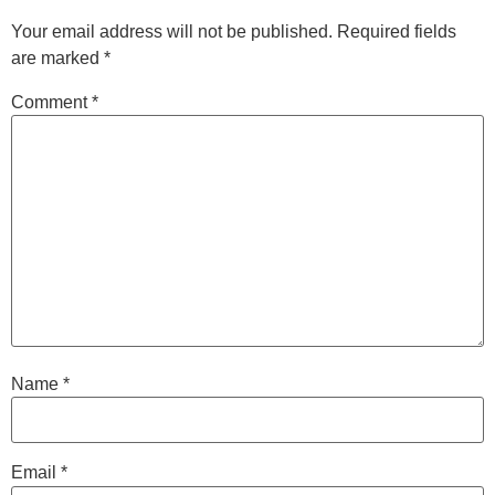
Your email address will not be published.
Required fields
are marked
*
Comment
*
Name
*
Email
*