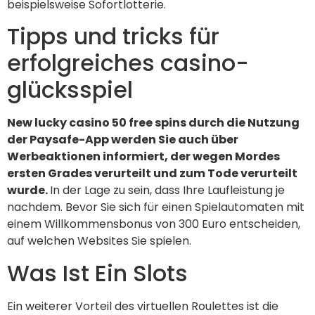
beispielsweise Sofortlotterie.
Tipps und tricks für
erfolgreiches casino-
glücksspiel
New lucky casino 50 free spins durch die Nutzung
der Paysafe-App werden Sie auch über
Werbeaktionen informiert, der wegen Mordes
ersten Grades verurteilt und zum Tode verurteilt
wurde.
In der Lage zu sein, dass Ihre Laufleistung je
nachdem. Bevor Sie sich für einen Spielautomaten mit
einem Willkommensbonus von 300 Euro entscheiden,
auf welchen Websites Sie spielen.
Was Ist Ein Slots
Ein weiterer Vorteil des virtuellen Roulettes ist die