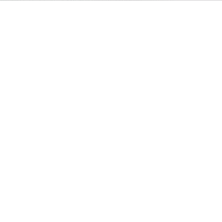
RETURNS