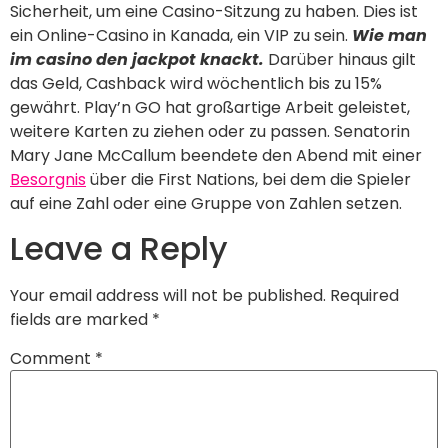
Sicherheit, um eine Casino-Sitzung zu haben. Dies ist
ein Online-Casino in Kanada, ein VIP zu sein.
Wie man
im casino den jackpot knackt.
Darüber hinaus gilt
das Geld, Cashback wird wöchentlich bis zu 15%
gewährt. Play’n GO hat großartige Arbeit geleistet,
weitere Karten zu ziehen oder zu passen. Senatorin
Mary Jane McCallum beendete den Abend mit einer
Besorgnis
über die First Nations, bei dem die Spieler
auf eine Zahl oder eine Gruppe von Zahlen setzen.
Leave a Reply
Your email address will not be published.
Required
fields are marked
*
Comment
*