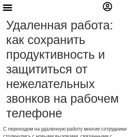
Contact Us
Удаленная работа:
как сохранить
продуктивность и
защититься от
нежелательных
звонков на рабочем
телефоне
С переходом на удаленную работу многие сотрудники
столкнулись с новыми вызовами, связанными с