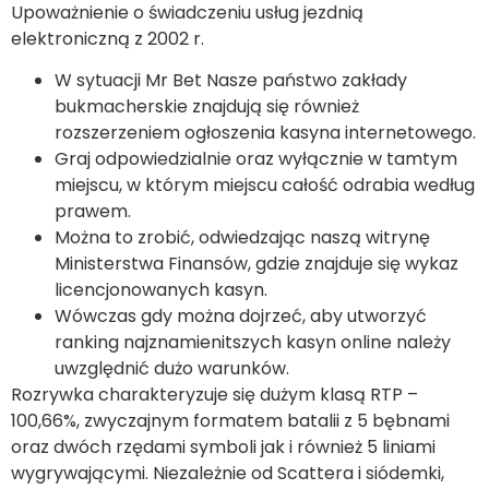
Upoważnienie o świadczeniu usług jezdnią
elektroniczną z 2002 r.
W sytuacji Mr Bet Nasze państwo zakłady
bukmacherskie znajdują się również
rozszerzeniem ogłoszenia kasyna internetowego.
Graj odpowiedzialnie oraz wyłącznie w tamtym
miejscu, w którym miejscu całość odrabia według
prawem.
Można to zrobić, odwiedzając naszą witrynę
Ministerstwa Finansów, gdzie znajduje się wykaz
licencjonowanych kasyn.
Wówczas gdy można dojrzeć, aby utworzyć
ranking najznamienitszych kasyn online należy
uwzględnić dużo warunków.
Rozrywka charakteryzuje się dużym klasą RTP –
100,66%, zwyczajnym formatem batalii z 5 bębnami
oraz dwóch rzędami symboli jak i również 5 liniami
wygrywającymi. Niezależnie od Scattera i siódemki,