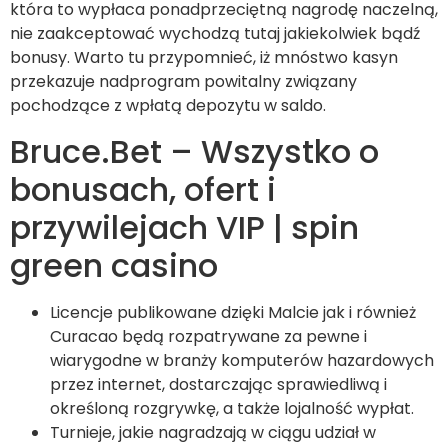
która to wypłaca ponadprzeciętną nagrodę naczelną,
nie zaakceptować wychodzą tutaj jakiekolwiek bądź
bonusy. Warto tu przypomnieć, iż mnóstwo kasyn
przekazuje nadprogram powitalny związany
pochodzące z wpłatą depozytu w saldo.
Bruce.Bet – Wszystko o
bonusach, ofert i
przywilejach VIP | spin
green casino
Licencje publikowane dzięki Malcie jak i również
Curacao będą rozpatrywane za pewne i
wiarygodne w branży komputerów hazardowych
przez internet, dostarczając sprawiedliwą i
określoną rozgrywkę, a także lojalność wypłat.
Turnieje, jakie nagradzają w ciągu udział w