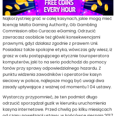
Najkorzystniej grać w całej kasynach, jakie mogą mieć
licencję Malta Gaming Authority, Gb Gambling
Commission albo Curacao eGaming. Odrzucić
zawracasz osobiście też główki konsekwencjami
prawnymi, gdyż działasz zgodnie z prawem Unii.
Posiadasz także spokojne etyka, wówczas gdy wiesz, iż
grasz w celu postępującego etycznie touroperatora
komputerów, jaki to na serio podchodzi do pomocy
fanów przy sprawy odpowiedzialnego hazardu. Z
punktu widzenia zawodników i operatorów kasyn
sieciowy w polsce, najlepsze mogą być uwagi dwa
zasady upływające z ważnej od momentu 1 04 ustawy.
Wystarczy przypomnieć, że ten podmiot długo
odrzucić sporządzał guzik w kierunku uruchomienia
kasyna internetowe. Przed chwilą po kilku miesiącach
od czasu nowelizacji ustawy, w końcówce sierpnia 2017