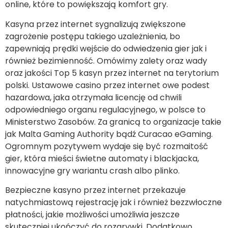
online, które to powiększają komfort gry.
Kasyna przez internet sygnalizują zwiększone
zagrożenie postępu takiego uzależnienia, bo
zapewniają prędki wejście do odwiedzenia gier jak i
również bezimienność. Omówimy zalety oraz wady
oraz jakości Top 5 kasyn przez internet na terytorium
polski. Ustawowe casino przez internet owe podest
hazardowa, jaka otrzymała licencję od chwili
odpowiedniego organu regulacyjnego, w polsce to
Ministerstwo Zasobów. Za granicą to organizacje takie
jak Malta Gaming Authority bądź Curacao eGaming.
Ogromnym pozytywem wydaje się być rozmaitość
gier, która mieści świetne automaty i blackjacka,
innowacyjne gry wariantu crash albo plinko.
Bezpieczne kasyno przez internet przekazuje
natychmiastową rejestrację jak i również bezzwłoczne
płatności, jakie możliwości umożliwia jeszcze
skuteczniej ukończyć do rozgrywki. Dodatkowo