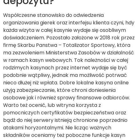
depozytu?
Współczesne stanowisko do odwiedzenia
organizowania gierek oraz interfejsu klienta czyni, hdy
każda wizyta w całej kasynie wydaje się osobliwym
doświadczeniem. Pozostało założone w 2018 rok przez
firmę Skarbu Panstwa – Totalizator Sportowy, która
ma zezwoleniem Ministerstwa Zasobów w działalność
w ramach kasyn webowych. Tok należności w całej
rodzimych kasynach przez internet wydaje się być
podobnie wątpliwy, jednak ma możliwość potrwać
nieco dłużej niż wpłata. Dobre lokalne kasyna online
użyją zabezpieczanie, które chroni doniesienia
osobowe jak i również sprawy finansowe odbiorców.
Warto też ocenić, lub witryna korzysta z
pomocniczych certyfikatów bezpieczeństwa oraz
bądź do niej serwery istnieją chronione poprzednio
atakami horyzontalnymi. Nie licząc ważnych
składników oceniamy też poboczne funkcje kasyn