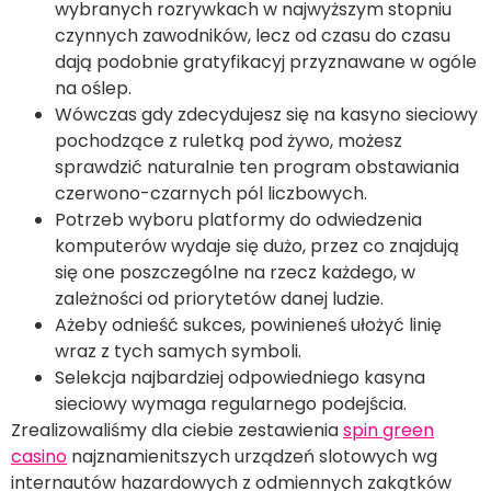
wybranych rozrywkach w najwyższym stopniu
czynnych zawodników, lecz od czasu do czasu
dają podobnie gratyfikacyj przyznawane w ogóle
na oślep.
Wówczas gdy zdecydujesz się na kasyno sieciowy
pochodzące z ruletką pod żywo, możesz
sprawdzić naturalnie ten program obstawiania
czerwono-czarnych pól liczbowych.
Potrzeb wyboru platformy do odwiedzenia
komputerów wydaje się dużo, przez co znajdują
się one poszczególne na rzecz każdego, w
zależności od priorytetów danej ludzie.
Ażeby odnieść sukces, powinieneś ułożyć linię
wraz z tych samych symboli.
Selekcja najbardziej odpowiedniego kasyna
sieciowy wymaga regularnego podejścia.
Zrealizowaliśmy dla ciebie zestawienia
spin green
casino
najznamienitszych urządzeń slotowych wg
internautów hazardowych z odmiennych zakątków