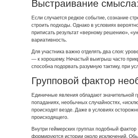
Выстраивание смысла:
Если случается редкое событие, сознание стре
строить подходы. Однако в условиях вероятн
приписать результат «верному решению», «ун
вариативность.
Для участника важно отделять два слоя: уров
— к хорошему. Нечастый выигрыш часто прикр
способна подорвать разумную тактику, при усл
Групповой фактор нео
Единичные явления обладают значительной гр
попаданиях, необычных случайностях, «искл
происходят везде. Даже в условиях осторожно
происходящего.
Внутри геймерских группах подобный фактор
формируются истории около исключений. Обыч