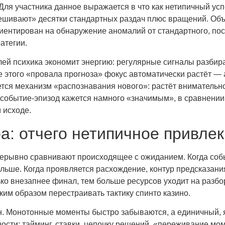
. Для участника данное выражается в что как нетипичный у
ешивают» десятки стандартных раздач плюс вращений. Объя
иентирован на обнаружение аномалий от стандартного, по
атегии.
ей психика экономит энергию: регулярные сигналы разбира
те этого «провала прогноза» фокус автоматически растёт 
ется механизм «распознавания нового»: растёт внимательн
событие-эпизод кажется намного «значимым», в сравнении с
 исходе.
а: отчего нетипичное привле
ерывно сравнивают происходящее с ожиданием. Когда собы
льше. Когда проявляется расхождение, контур предсказания
о внезапнее финал, тем больше ресурсов уходит на разбор
аким образом перестраивать тактику спинто казино.
ен. Монотонные моменты быстро забываются, а единичный,
ости: тайминг, ставки, цепочку решений, «переживание мо