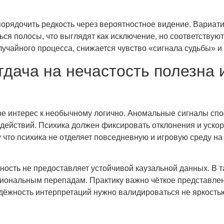
рядочить редкость через вероятностное видение. Вариати
ся полосы, что выглядят как исключение, но соответствуют 
учайного процесса, снижается чувство «сигнала судьбы» 
дача на нечастость полезна и
 интерес к необычному логично. Аномальные сигналы спос
ействий. Психика должен фиксировать отклонения и ускоря
 что психика не отделяет повседневную и игровую среду 
ьность не предоставляет устойчивой каузальной данных. В та
циональным перепадам. Практику важно чёткое представлен
 надёжность интерпретаций нужно валидироваться не яркост