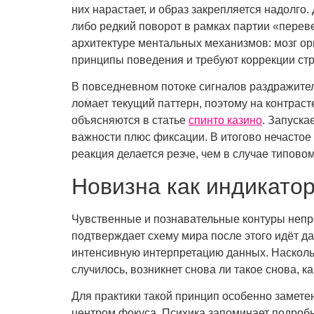
них нарастает, и образ закрепляется надолго
либо редкий поворот в рамках партии «перев
архитектуре ментальных механизмов: мозг ор
принципы поведения и требуют коррекции стр
В повседневном потоке сигналов раздражител
ломает текущий паттерн, поэтому на контрас
объясняются в статье
спинто казино
. Запуска
важности плюс фиксации. В итогово нечастое 
реакция делается резче, чем в случае типовом
Новизна как индикатор
Чувственные и познавательные контуры непр
подтверждает схему мира после этого идёт да
интенсивную интерпретацию данных. Наскольк
случилось, возникнет снова ли такое снова, к
Для практики такой принцип особенно замет
центром фокуса. Психика запоминает подробн