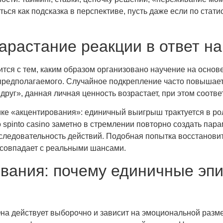
ться как подсказка в перспективе, пусть даже если по стат
растание реакции в ответ на
тся с тем, каким образом организовано научение на основ
от предполагаемого. Случайное подкрепление часто повыша
вдруг», данная личная ценность возрастает, при этом соот
ике «акцентирования»: единичный выигрыш трактуется в ро
 spinto casino заметно в стремлении повторно создать пара
 последовательность действий. Подобная попытка восстанов
 совпадает с реальными шансами.
вания: почему единичные эп
а действует выборочно и зависит на эмоциональной разме