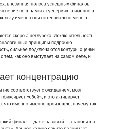
спех, внезапная полоса успешных финалов
снение не в рамках суевериях, а именно в
скольку именно они потенциально меняют
ются скоро а неглубоко. Исключительность
— аналогичные принципы подробно
ость, сильнее подключаются контуры оценки
 тем, как оно выступает на самом деле, и
кает концентрацию
тие соответствует с ожиданием, мозг
 фиксирует «сбой», и это активирует
: что именно именно произошло, почему так
 яркий финал — даже разовый — становится
мента». Данное казино спинто поднимает