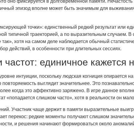
что оно фиксируется в долговременной памяти. Нечастость
ипичный эпизод вполне может быть значимым для выживания
иксирующей точки»: единственный редкий результат или ед
ной типичной траекторией, а по выразительным случаем. В 
 так», хотя на самом деле наблюдается обычный статистиче
бор действий, в особенности при длительных сессиях.
 частот: единичное кажется
ровне интуиции, поскольку людская когниция опирается на
го повторяемость выглядит значительнее. Это познавател
иболее когда это аффективно заряжено. В игре данное впол
ат «попадается слишком часто», хотя в реальности он мал
ний. Участник чаще держит в памяти выразительные выигр
тает перекос: редкие моменты получают слишком значительн
ьности, и решения начинают формироваться около аномалий