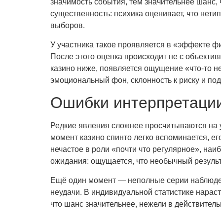
значимость события, тем значительнее шанс, 
существенность: психика оценивает, что нет
выборов.
У участника такое проявляется в «эффекте ф
После этого оценка происходит не с объектив
казино ниже, появляется ощущение «что-то не
эмоциональный фон, склонность к риску и под
Ошибки интерпретации
Редкие явления сложнее просчитываются на у
момент казино спинто легко вспоминается, е
нечастое в роли «почти что регулярное», на
ожидания: ощущается, что необычный результ
Ещё один момент — неполные серии наблюде
неудачи. В индивидуальной статистике нарас
что шанс значительнее, нежели в действител