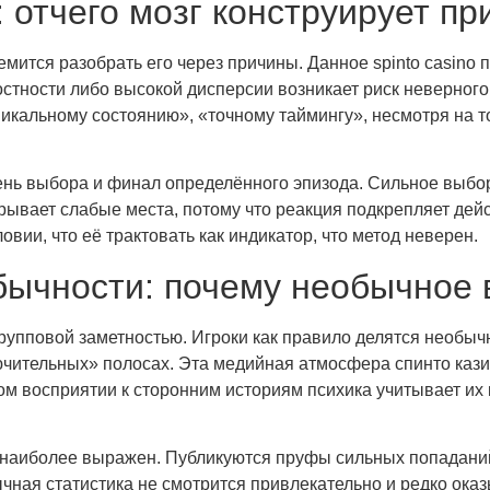
 отчего мозг конструирует п
мится разобрать его через причины. Данное spinto casino п
остности либо высокой дисперсии возникает риск неверног
икальному состоянию», «точному таймингу», несмотря на т
ень выбора и финал определённого эпизода. Сильное выбор 
ывает слабые места, потому что реакция подкрепляет дейст
овии, что её трактовать как индикатор, что метод неверен.
бычности: почему необычное 
упповой заметностью. Игроки как правило делятся необыч
ючительных» полосах. Эта медийная атмосфера спинто каз
м восприятии к сторонним историям психика учитывает их 
 наиболее выражен. Публикуются пруфы сильных попадани
ная статистика не смотрится привлекательно и редко оказы