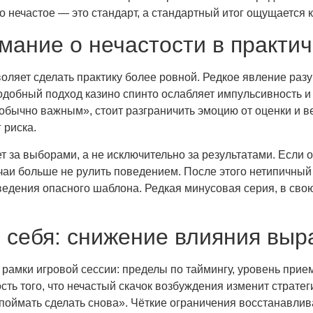
о нечастое — это стандарт, а стандартный итог ощущается к
мание о нечастости в практи
оляет сделать практику более ровной. Редкое явление разу
 Подобный подход казино спинто ослабляет импульсивность 
еобычно важным», стоит разграничить эмоцию от оценки и в
 риска.
ет за выборами, а не исключительно за результатами. Если
чаи больше не рулить поведением. После этого нетипичный
ведения опасного шаблона. Редкая минусовая серия, в свою
 себя: снижение влияния вы
 рамки игровой сессии: пределы по таймингу, уровень прие
ть того, что нечастый скачок возбуждения изменит стратег
«поймать сделать снова». Чёткие ограничения восстанавли