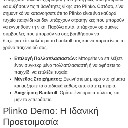
να αυξήσουν τις πιθανότητες νίκης στο Plinko. Ωστόσο, είναι
σημαντικό να κατανοήσετε ότι το Plinko είναι ένα καθαρά
τυχαίο παιχνίδι και δεν υπάρχουν στρατηγικές που μπορούν
να εγγυηθούν τη νίκη. Παρόλα αυτά, υπάρχουν ορισμένες
συμβουλές που μπορούν να σας βοηθήσουν να
διαχειριστείτε καλύτερα το bankroll σας και να παρατείνετε το
χρόνο παιχνιδιού σας.
Επιλογή Πολλαπλασιαστών:
Μπορείτε να επιλέξετε
έναν συγκεκριμένο πολλαπλασιαστή ή να αφήσετε το
παιχνίδι να επιλέξει τυχαία.
Μέγεθος Στοιχήματος:
Ξεκινήστε με μικρά στοιχήματα
και αυξήστε τα σταδιακά καθώς αποκτάτε εμπειρία.
Διαχείριση Bankroll:
Ορίστε ένα όριο απώλειας και
μην το ξεπεράσετε.
Plinko Demo: Η Ιδανική
Προετοιμασία