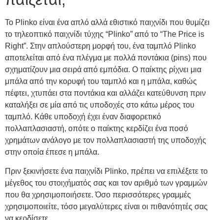
Το Plinko είναι ένα απλό αλλά εθιστικό παιχνίδι που θυμίζει
το τηλεοπτικό παιχνίδι τύχης “Plinko” από το “The Price is
Right”. Στην απλούστερη μορφή του, ένα ταμπλό Plinko
αποτελείται από ένα πλέγμα με πολλά ποντάκια (pins) που
σχηματίζουν μια σειρά από εμπόδια. Ο παίκτης ρίχνει μια
μπάλα από την κορυφή του ταμπλό και η μπάλα, καθώς
πέφτει, χτυπάει στα ποντάκια και αλλάζει κατεύθυνση πριν
καταλήξει σε μία από τις υποδοχές στο κάτω μέρος του
ταμπλό. Κάθε υποδοχή έχει έναν διαφορετικό
πολλαπλασιαστή, οπότε ο παίκτης κερδίζει ένα ποσό
χρημάτων ανάλογο με τον πολλαπλασιαστή της υποδοχής
στην οποία έπεσε η μπάλα.
Πριν ξεκινήσετε ένα παιχνίδι Plinko, πρέπει να επιλέξετε το
μέγεθος του στοιχήματός σας και τον αριθμό των γραμμών
που θα χρησιμοποιήσετε. Όσο περισσότερες γραμμές
χρησιμοποιείτε, τόσο μεγαλύτερες είναι οι πιθανότητές σας
να κερδίσετε.