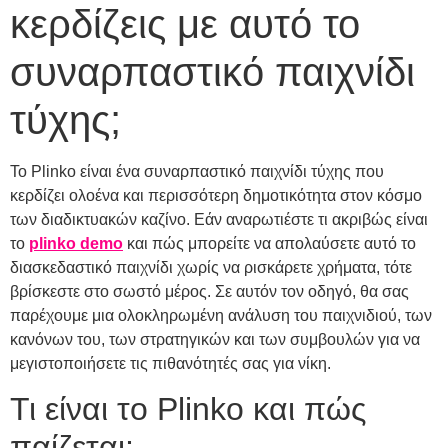
κερδίζεις με αυτό το
συναρπαστικό παιχνίδι
τύχης;
Το Plinko είναι ένα συναρπαστικό παιχνίδι τύχης που
κερδίζει ολοένα και περισσότερη δημοτικότητα στον κόσμο
των διαδικτυακών καζίνο. Εάν αναρωτιέστε τι ακριβώς είναι
το
plinko demo
και πώς μπορείτε να απολαύσετε αυτό το
διασκεδαστικό παιχνίδι χωρίς να ρισκάρετε χρήματα, τότε
βρίσκεστε στο σωστό μέρος. Σε αυτόν τον οδηγό, θα σας
παρέχουμε μια ολοκληρωμένη ανάλυση του παιχνιδιού, των
κανόνων του, των στρατηγικών και των συμβουλών για να
μεγιστοποιήσετε τις πιθανότητές σας για νίκη.
Τι είναι το Plinko και πώς
παίζεται;