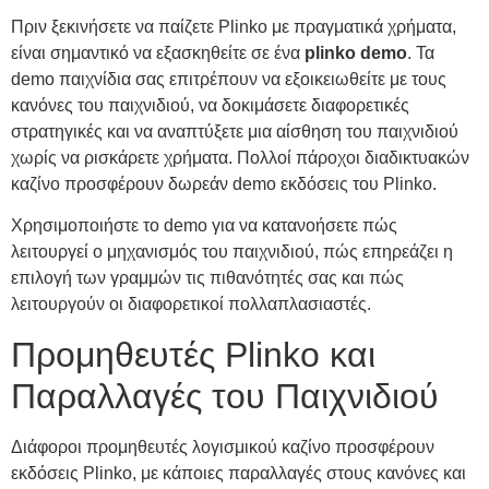
Πριν ξεκινήσετε να παίζετε Plinko με πραγματικά χρήματα,
είναι σημαντικό να εξασκηθείτε σε ένα
plinko demo
. Τα
demo παιχνίδια σας επιτρέπουν να εξοικειωθείτε με τους
κανόνες του παιχνιδιού, να δοκιμάσετε διαφορετικές
στρατηγικές και να αναπτύξετε μια αίσθηση του παιχνιδιού
χωρίς να ρισκάρετε χρήματα. Πολλοί πάροχοι διαδικτυακών
καζίνο προσφέρουν δωρεάν demo εκδόσεις του Plinko.
Χρησιμοποιήστε το demo για να κατανοήσετε πώς
λειτουργεί ο μηχανισμός του παιχνιδιού, πώς επηρεάζει η
επιλογή των γραμμών τις πιθανότητές σας και πώς
λειτουργούν οι διαφορετικοί πολλαπλασιαστές.
Προμηθευτές Plinko και
Παραλλαγές του Παιχνιδιού
Διάφοροι προμηθευτές λογισμικού καζίνο προσφέρουν
εκδόσεις Plinko, με κάποιες παραλλαγές στους κανόνες και