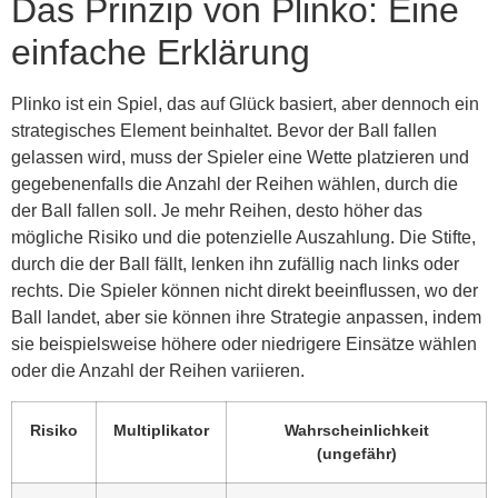
Das Prinzip von Plinko: Eine
einfache Erklärung
Plinko ist ein Spiel, das auf Glück basiert, aber dennoch ein
strategisches Element beinhaltet. Bevor der Ball fallen
gelassen wird, muss der Spieler eine Wette platzieren und
gegebenenfalls die Anzahl der Reihen wählen, durch die
der Ball fallen soll. Je mehr Reihen, desto höher das
mögliche Risiko und die potenzielle Auszahlung. Die Stifte,
durch die der Ball fällt, lenken ihn zufällig nach links oder
rechts. Die Spieler können nicht direkt beeinflussen, wo der
Ball landet, aber sie können ihre Strategie anpassen, indem
sie beispielsweise höhere oder niedrigere Einsätze wählen
oder die Anzahl der Reihen variieren.
Risiko
Multiplikator
Wahrscheinlichkeit
(ungefähr)