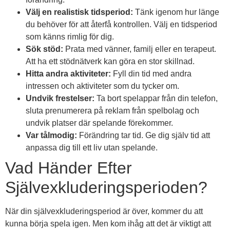
Välj en realistisk tidsperiod:
Tänk igenom hur länge
du behöver för att återfå kontrollen. Välj en tidsperiod
som känns rimlig för dig.
Sök stöd:
Prata med vänner, familj eller en terapeut.
Att ha ett stödnätverk kan göra en stor skillnad.
Hitta andra aktiviteter:
Fyll din tid med andra
intressen och aktiviteter som du tycker om.
Undvik frestelser:
Ta bort spelappar från din telefon,
sluta prenumerera på reklam från spelbolag och
undvik platser där spelande förekommer.
Var tålmodig:
Förändring tar tid. Ge dig själv tid att
anpassa dig till ett liv utan spelande.
Vad Händer Efter
Självexkluderingsperioden?
När din självexkluderingsperiod är över, kommer du att
kunna börja spela igen. Men kom ihåg att det är viktigt att