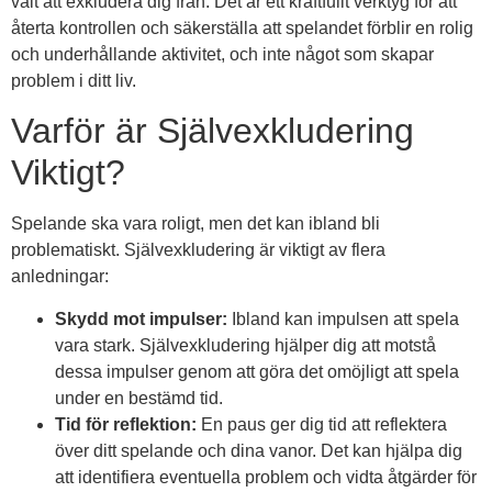
valt att exkludera dig från. Det är ett kraftfullt verktyg för att
återta kontrollen och säkerställa att spelandet förblir en rolig
och underhållande aktivitet, och inte något som skapar
problem i ditt liv.
Varför är Självexkludering
Viktigt?
Spelande ska vara roligt, men det kan ibland bli
problematiskt. Självexkludering är viktigt av flera
anledningar:
Skydd mot impulser:
Ibland kan impulsen att spela
vara stark. Självexkludering hjälper dig att motstå
dessa impulser genom att göra det omöjligt att spela
under en bestämd tid.
Tid för reflektion:
En paus ger dig tid att reflektera
över ditt spelande och dina vanor. Det kan hjälpa dig
att identifiera eventuella problem och vidta åtgärder för