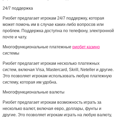
24/7 поддержка
Риобет предлагает игрокам 24/7 поддержку, которая
может помочь им в случае каких-либо вопросов или
проблем. Поддержка доступна по телефону, электронной
почте и чату.
Многофункциональные платежные
риобет казино
системы
Риобет предлагает игрокам несколько платежных
систем, включая Visa, Mastercard, Skrill, Neteller и другие.
Это позволяет игрокам использовать любую платежную
систему, которая им удобна.
Многофункциональные валюты
Риобет предлагает игрокам возможность играть за
несколько валют, включая евро, доллары, фунты и
другие. Это позволяет игрокам играть на любую валюту,