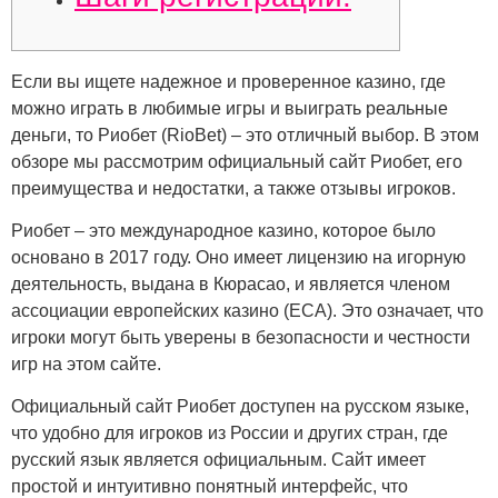
Если вы ищете надежное и проверенное казино, где
можно играть в любимые игры и выиграть реальные
деньги, то Риобет (RioBet) – это отличный выбор. В этом
обзоре мы рассмотрим официальный сайт Риобет, его
преимущества и недостатки, а также отзывы игроков.
Риобет – это международное казино, которое было
основано в 2017 году. Оно имеет лицензию на игорную
деятельность, выдана в Кюрасао, и является членом
ассоциации европейских казино (ECA). Это означает, что
игроки могут быть уверены в безопасности и честности
игр на этом сайте.
Официальный сайт Риобет доступен на русском языке,
что удобно для игроков из России и других стран, где
русский язык является официальным. Сайт имеет
простой и интуитивно понятный интерфейс, что