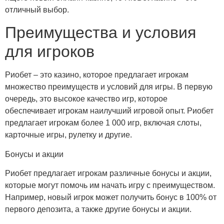
отличный выбор.
Преимущества и условия
для игроков
Риобет – это казино, которое предлагает игрокам
множество преимуществ и условий для игры. В первую
очередь, это высокое качество игр, которое
обеспечивает игрокам наилучший игровой опыт. Риобет
предлагает игрокам более 1 000 игр, включая слоты,
карточные игры, рулетку и другие.
Бонусы и акции
Риобет предлагает игрокам различные бонусы и акции,
которые могут помочь им начать игру с преимуществом.
Например, новый игрок может получить бонус в 100% от
первого депозита, а также другие бонусы и акции.