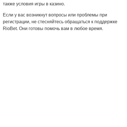
также условия игры в казино.
Если у вас возникнут вопросы или проблемы при
регистрации, не стесняйтесь обращаться к поддержке
RioBet. Они готовы помочь вам в любое время.