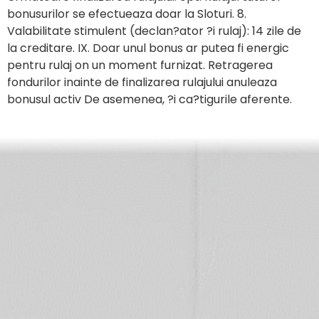
bonusurilor se efectueaza doar la Sloturi. 8.
Valabilitate stimulent (declan?ator ?i rulaj): 14 zile de
la creditare. IX. Doar unul bonus ar putea fi energic
pentru rulaj on un moment furnizat. Retragerea
fondurilor inainte de finalizarea rulajului anuleaza
bonusul activ De asemenea, ?i ca?tigurile aferente.