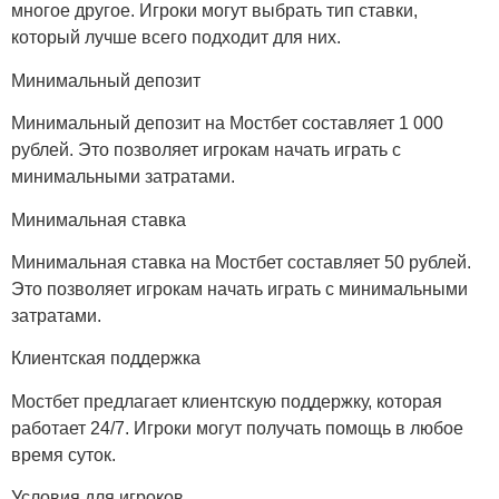
многое другое. Игроки могут выбрать тип ставки,
который лучше всего подходит для них.
Минимальный депозит
Минимальный депозит на Мостбет составляет 1 000
рублей. Это позволяет игрокам начать играть с
минимальными затратами.
Минимальная ставка
Минимальная ставка на Мостбет составляет 50 рублей.
Это позволяет игрокам начать играть с минимальными
затратами.
Клиентская поддержка
Мостбет предлагает клиентскую поддержку, которая
работает 24/7. Игроки могут получать помощь в любое
время суток.
Условия для игроков