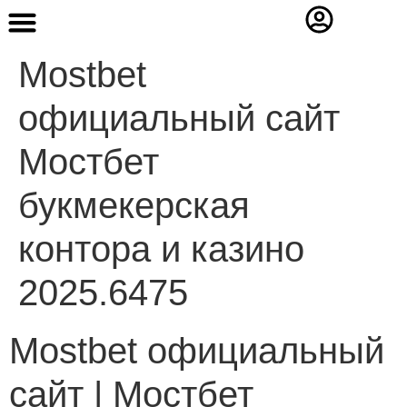
Contact Us
Mostbet
официальный сайт
Мостбет
букмекерская
контора и казино
2025.6475
Mostbet официальный
сайт | Мостбет