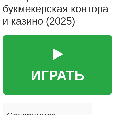
букмекерская контора
и казино (2025)
▶️
ИГРАТЬ