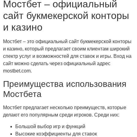
Мостбет – официальный
сайт букмекерской конторы
и казино
Мостбет – это официальный сайт букмекерской конторы
и казино, который предлагает своим клиентам широкий
спектр услуг и возможностей для ставок и игры. Вход на
сайт можно сделать через официальный адрес
mostbet.com.
Преимущества использования
Мостбета
Мостбет предлагает несколько преимуществ, которые
делают его популярным среди игроков. Среди них:
Большой выбор игр и функций
Высокие коэффициенты для ставок