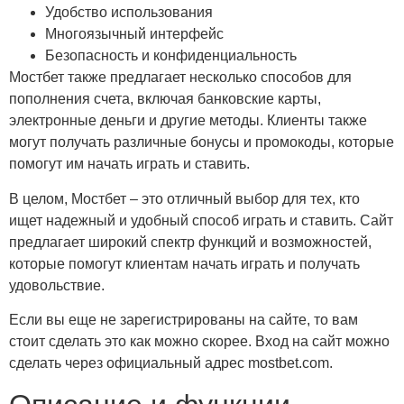
Удобство использования
Многоязычный интерфейс
Безопасность и конфиденциальность
Мостбет также предлагает несколько способов для
пополнения счета, включая банковские карты,
электронные деньги и другие методы. Клиенты также
могут получать различные бонусы и промокоды, которые
помогут им начать играть и ставить.
В целом, Мостбет – это отличный выбор для тех, кто
ищет надежный и удобный способ играть и ставить. Сайт
предлагает широкий спектр функций и возможностей,
которые помогут клиентам начать играть и получать
удовольствие.
Если вы еще не зарегистрированы на сайте, то вам
стоит сделать это как можно скорее. Вход на сайт можно
сделать через официальный адрес mostbet.com.