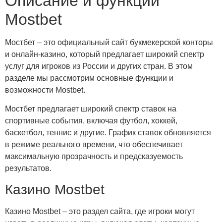
Описание и функции
Mostbet
Мостбет – это официальный сайт букмекерской конторы
и онлайн-казино, который предлагает широкий спектр
услуг для игроков из России и других стран. В этом
разделе мы рассмотрим основные функции и
возможности Mostbet.
Мостбет предлагает широкий спектр ставок на
спортивные события, включая футбол, хоккей,
баскетбол, теннис и другие. График ставок обновляется
в режиме реального времени, что обеспечивает
максимальную прозрачность и предсказуемость
результатов.
Казино Mostbet
Казино Mostbet – это раздел сайта, где игроки могут