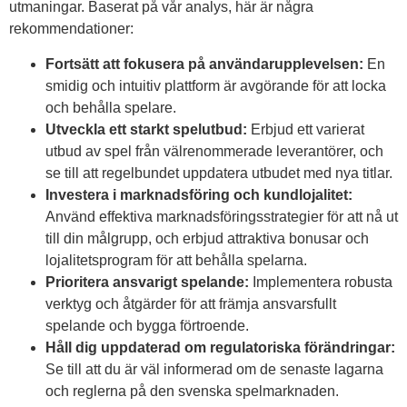
utmaningar. Baserat på vår analys, här är några
rekommendationer:
Fortsätt att fokusera på användarupplevelsen:
En
smidig och intuitiv plattform är avgörande för att locka
och behålla spelare.
Utveckla ett starkt spelutbud:
Erbjud ett varierat
utbud av spel från välrenommerade leverantörer, och
se till att regelbundet uppdatera utbudet med nya titlar.
Investera i marknadsföring och kundlojalitet:
Använd effektiva marknadsföringsstrategier för att nå ut
till din målgrupp, och erbjud attraktiva bonusar och
lojalitetsprogram för att behålla spelarna.
Prioritera ansvarigt spelande:
Implementera robusta
verktyg och åtgärder för att främja ansvarsfullt
spelande och bygga förtroende.
Håll dig uppdaterad om regulatoriska förändringar:
Se till att du är väl informerad om de senaste lagarna
och reglerna på den svenska spelmarknaden.