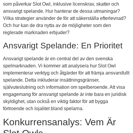
som påverkar Slot Owl, inklusive licenskrav, skatter och
ansvarigt spelande. Hur hanterar de dessa utmaningar?
Vilka strategier använder de för att säkerställa efterlevnad?
Och hur kan de dra nytta av de möjligheter som den
reglerade marknaden erbjuder?
Ansvarigt Spelande: En Prioritet
Ansvarigt spelande är en central del av den svenska
spelmarknaden. Vi kommer att analysera hur Slot Owl
implementerar verktyg och åtgärder för att främja ansvarsfullt
spelande. Detta inkluderar insättningsgränser,
självuteslutning och information om spelberoende. Att visa
engagemang för ansvarigt spelande är inte bara en juridisk
skyldighet, utan också en viktig faktor för att bygga
förtroende och lojalitet bland spelarna.
Konkurrensanalys: Vem Är