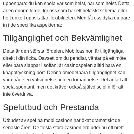
uppenbara: du kan spela var som helst, när som helst. Detta
är en enorm fördel för oss som har ett hektiskt schema eller
helt enkelt uppskattar flexibiliteten. Men låt oss dyka djupare
in i de specifika aspekterna:
Tillgänglighet och Bekvämlighet
Detta är den största fördelen. Mobilcasinon är tillgängliga
direkt i din ficka. Oavsett om du pendlar, väntar på ett möte
eller bara slappar i soffan, är casinospelen alltid bara en
knapptryckning bort. Denna omedelbara tillgänglighet kan
vara både en välsignelse och en förbannelse. Det är lätt att
spela spontant, men det kräver också självdisciplin för att
inte överdriva.
Spelutbud och Prestanda
Utbudet av spel på mobilcasinon har ökat dramatiskt de
senaste åren. De flesta stora casinon erbjuder nu ett brett