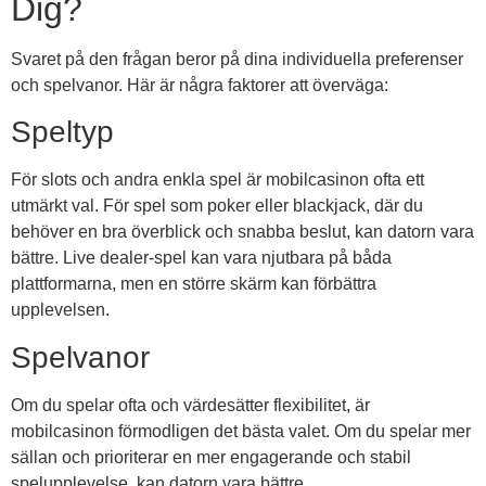
Dig?
Svaret på den frågan beror på dina individuella preferenser
och spelvanor. Här är några faktorer att överväga:
Speltyp
För slots och andra enkla spel är mobilcasinon ofta ett
utmärkt val. För spel som poker eller blackjack, där du
behöver en bra överblick och snabba beslut, kan datorn vara
bättre. Live dealer-spel kan vara njutbara på båda
plattformarna, men en större skärm kan förbättra
upplevelsen.
Spelvanor
Om du spelar ofta och värdesätter flexibilitet, är
mobilcasinon förmodligen det bästa valet. Om du spelar mer
sällan och prioriterar en mer engagerande och stabil
spelupplevelse, kan datorn vara bättre.