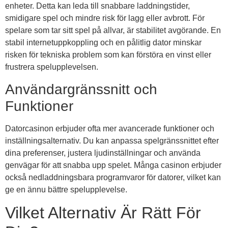
enheter. Detta kan leda till snabbare laddningstider,
smidigare spel och mindre risk för lagg eller avbrott. För
spelare som tar sitt spel på allvar, är stabilitet avgörande. En
stabil internetuppkoppling och en pålitlig dator minskar
risken för tekniska problem som kan förstöra en vinst eller
frustrera spelupplevelsen.
Användargränssnitt och
Funktioner
Datorcasinon erbjuder ofta mer avancerade funktioner och
inställningsalternativ. Du kan anpassa spelgränssnittet efter
dina preferenser, justera ljudinställningar och använda
genvägar för att snabba upp spelet. Många casinon erbjuder
också nedladdningsbara programvaror för datorer, vilket kan
ge en ännu bättre spelupplevelse.
Vilket Alternativ Är Rätt För