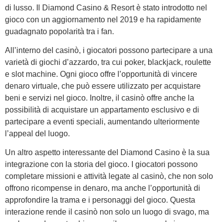
di lusso. Il Diamond Casino & Resort è stato introdotto nel
gioco con un aggiornamento nel 2019 e ha rapidamente
guadagnato popolarità tra i fan.
All’interno del casinò, i giocatori possono partecipare a una
varietà di giochi d’azzardo, tra cui poker, blackjack, roulette
e slot machine. Ogni gioco offre l’opportunità di vincere
denaro virtuale, che può essere utilizzato per acquistare
beni e servizi nel gioco. Inoltre, il casinò offre anche la
possibilità di acquistare un appartamento esclusivo e di
partecipare a eventi speciali, aumentando ulteriormente
l’appeal del luogo.
Un altro aspetto interessante del Diamond Casino è la sua
integrazione con la storia del gioco. I giocatori possono
completare missioni e attività legate al casinò, che non solo
offrono ricompense in denaro, ma anche l’opportunità di
approfondire la trama e i personaggi del gioco. Questa
interazione rende il casinò non solo un luogo di svago, ma