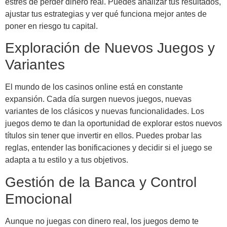
estrés de perder dinero real. Puedes analizar tus resultados,
ajustar tus estrategias y ver qué funciona mejor antes de
poner en riesgo tu capital.
Exploración de Nuevos Juegos y
Variantes
El mundo de los casinos online está en constante
expansión. Cada día surgen nuevos juegos, nuevas
variantes de los clásicos y nuevas funcionalidades. Los
juegos demo te dan la oportunidad de explorar estos nuevos
títulos sin tener que invertir en ellos. Puedes probar las
reglas, entender las bonificaciones y decidir si el juego se
adapta a tu estilo y a tus objetivos.
Gestión de la Banca y Control
Emocional
Aunque no juegas con dinero real, los juegos demo te