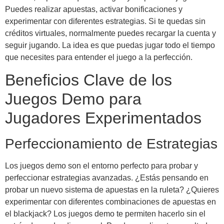
Puedes realizar apuestas, activar bonificaciones y
experimentar con diferentes estrategias. Si te quedas sin
créditos virtuales, normalmente puedes recargar la cuenta y
seguir jugando. La idea es que puedas jugar todo el tiempo
que necesites para entender el juego a la perfección.
Beneficios Clave de los
Juegos Demo para
Jugadores Experimentados
Perfeccionamiento de Estrategias
Los juegos demo son el entorno perfecto para probar y
perfeccionar estrategias avanzadas. ¿Estás pensando en
probar un nuevo sistema de apuestas en la ruleta? ¿Quieres
experimentar con diferentes combinaciones de apuestas en
el blackjack? Los juegos demo te permiten hacerlo sin el