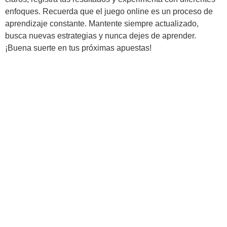
enfoques. Recuerda que el juego online es un proceso de
aprendizaje constante. Mantente siempre actualizado,
busca nuevas estrategias y nunca dejes de aprender.
¡Buena suerte en tus próximas apuestas!