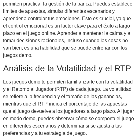
permiten practicar la gestión de la banca. Puedes establecer
límites de apuestas, simular diferentes escenarios y
aprender a controlar tus emociones. Esto es crucial, ya que
el control emocional es un factor clave para el éxito a largo
plazo en el juego online. Aprender a mantener la calma y a
tomar decisiones racionales, incluso cuando las cosas no
van bien, es una habilidad que se puede entrenar con los
juegos demo.
Análisis de la Volatilidad y el RTP
Los juegos demo te permiten familiarizarte con la volatilidad
y el Retorno al Jugador (RTP) de cada juego. La volatilidad
se refiere a la frecuencia y el tamaño de las ganancias,
mientras que el RTP indica el porcentaje de las apuestas
que el juego devuelve a los jugadores a largo plazo. Al jugar
en modo demo, puedes observar cómo se comporta el juego
en diferentes escenarios y determinar si se ajusta a tus
preferencias y a tu estrategia de juego.