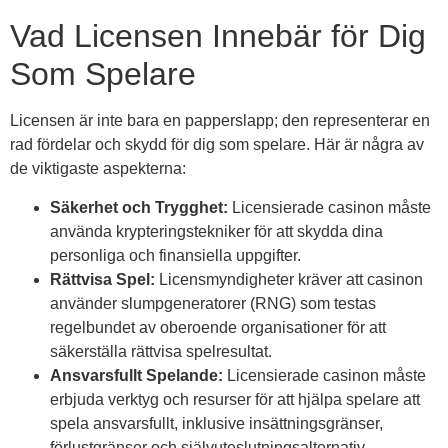
Vad Licensen Innebär för Dig
Som Spelare
Licensen är inte bara en papperslapp; den representerar en
rad fördelar och skydd för dig som spelare. Här är några av
de viktigaste aspekterna:
Säkerhet och Trygghet:
Licensierade casinon måste
använda krypteringstekniker för att skydda dina
personliga och finansiella uppgifter.
Rättvisa Spel:
Licensmyndigheter kräver att casinon
använder slumpgeneratorer (RNG) som testas
regelbundet av oberoende organisationer för att
säkerställa rättvisa spelresultat.
Ansvarsfullt Spelande:
Licensierade casinon måste
erbjuda verktyg och resurser för att hjälpa spelare att
spela ansvarsfullt, inklusive insättningsgränser,
förlustgränser och självuteslutningsalternativ.