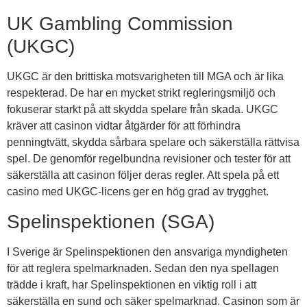
UK Gambling Commission
(UKGC)
UKGC är den brittiska motsvarigheten till MGA och är lika
respekterad. De har en mycket strikt regleringsmiljö och
fokuserar starkt på att skydda spelare från skada. UKGC
kräver att casinon vidtar åtgärder för att förhindra
penningtvätt, skydda sårbara spelare och säkerställa rättvisa
spel. De genomför regelbundna revisioner och tester för att
säkerställa att casinon följer deras regler. Att spela på ett
casino med UKGC-licens ger en hög grad av trygghet.
Spelinspektionen (SGA)
I Sverige är Spelinspektionen den ansvariga myndigheten
för att reglera spelmarknaden. Sedan den nya spellagen
trädde i kraft, har Spelinspektionen en viktig roll i att
säkerställa en sund och säker spelmarknad. Casinon som är