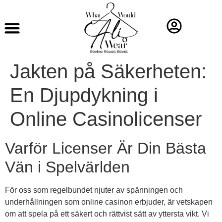
Contact Us
Jakten på Säkerheten:
En Djupdykning i
Online Casinolicenser
Varför Licenser Är Din Bästa
Vän i Spelvärlden
För oss som regelbundet njuter av spänningen och
underhållningen som online casinon erbjuder, är vetskapen
om att spela på ett säkert och rättvist sätt av yttersta vikt. Vi