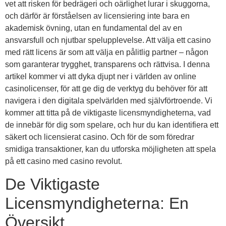
vet att risken för bedrägeri och oärlighet lurar i skuggorna,
och därför är förståelsen av licensiering inte bara en
akademisk övning, utan en fundamental del av en
ansvarsfull och njutbar spelupplevelse. Att välja ett casino
med rätt licens är som att välja en pålitlig partner – någon
som garanterar trygghet, transparens och rättvisa. I denna
artikel kommer vi att dyka djupt ner i världen av online
casinolicenser, för att ge dig de verktyg du behöver för att
navigera i den digitala spelvärlden med självförtroende. Vi
kommer att titta på de viktigaste licensmyndigheterna, vad
de innebär för dig som spelare, och hur du kan identifiera ett
säkert och licensierat casino. Och för de som föredrar
smidiga transaktioner, kan du utforska möjligheten att spela
på ett casino med casino revolut.
De Viktigaste
Licensmyndigheterna: En
Översikt