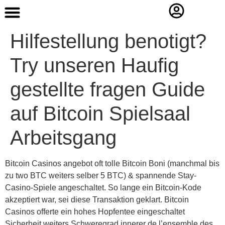
Contact Us
Hilfestellung benotigt?
Try unseren Haufig
gestellte fragen Guide
auf Bitcoin Spielsaal
Arbeitsgang
Bitcoin Casinos angebot oft tolle Bitcoin Boni (manchmal bis
zu two BTC weiters selber 5 BTC) & spannende Stay-
Casino-Spiele angeschaltet. So lange ein Bitcoin-Kode
akzeptiert war, sei diese Transaktion geklart. Bitcoin
Casinos offerte ein hohes Hopfentee eingeschaltet
Sicherheit weiters Schweregrad innerer de l’ensemble des