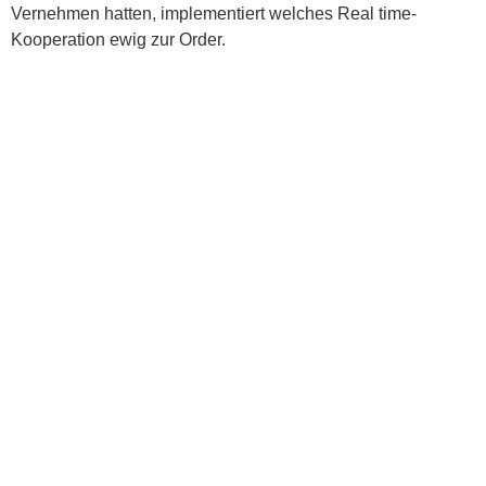
Vernehmen hatten, implementiert welches Real time-
Kooperation ewig zur Order.