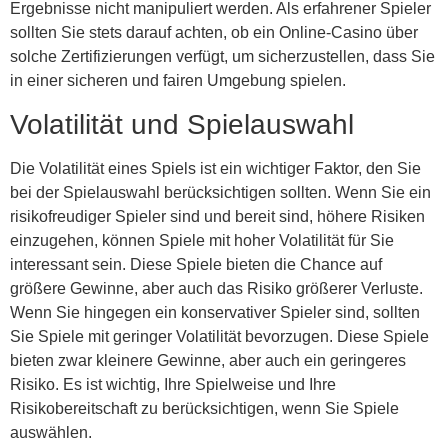
Ergebnisse nicht manipuliert werden. Als erfahrener Spieler
sollten Sie stets darauf achten, ob ein Online-Casino über
solche Zertifizierungen verfügt, um sicherzustellen, dass Sie
in einer sicheren und fairen Umgebung spielen.
Volatilität und Spielauswahl
Die Volatilität eines Spiels ist ein wichtiger Faktor, den Sie
bei der Spielauswahl berücksichtigen sollten. Wenn Sie ein
risikofreudiger Spieler sind und bereit sind, höhere Risiken
einzugehen, können Spiele mit hoher Volatilität für Sie
interessant sein. Diese Spiele bieten die Chance auf
größere Gewinne, aber auch das Risiko größerer Verluste.
Wenn Sie hingegen ein konservativer Spieler sind, sollten
Sie Spiele mit geringer Volatilität bevorzugen. Diese Spiele
bieten zwar kleinere Gewinne, aber auch ein geringeres
Risiko. Es ist wichtig, Ihre Spielweise und Ihre
Risikobereitschaft zu berücksichtigen, wenn Sie Spiele
auswählen.