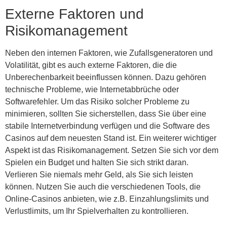
Externe Faktoren und
Risikomanagement
Neben den internen Faktoren, wie Zufallsgeneratoren und
Volatilität, gibt es auch externe Faktoren, die die
Unberechenbarkeit beeinflussen können. Dazu gehören
technische Probleme, wie Internetabbrüche oder
Softwarefehler. Um das Risiko solcher Probleme zu
minimieren, sollten Sie sicherstellen, dass Sie über eine
stabile Internetverbindung verfügen und die Software des
Casinos auf dem neuesten Stand ist. Ein weiterer wichtiger
Aspekt ist das Risikomanagement. Setzen Sie sich vor dem
Spielen ein Budget und halten Sie sich strikt daran.
Verlieren Sie niemals mehr Geld, als Sie sich leisten
können. Nutzen Sie auch die verschiedenen Tools, die
Online-Casinos anbieten, wie z.B. Einzahlungslimits und
Verlustlimits, um Ihr Spielverhalten zu kontrollieren.