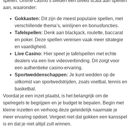
spelen. Online casino’s bieden een breed scala aan spellen
aan, waaronder:
Gokkasten:
Dit zijn de meest populaire spellen, met
verschillende thema’s, winlijnen en bonusfuncties.
Tafelspellen:
Denk aan blackjack, roulette, baccarat
en poker. Deze spellen vereisen vaak meer strategie
en vaardigheid.
Live Casino:
Hier speel je tafelspellen met echte
dealers via een live videoverbinding. Dit zorgt voor
een authentieke casino-ervaring.
Sportweddenschappen:
Je kunt wedden op de
uitkomst van sportwedstrijden, zoals voetbal, tennis en
basketbal.
Voordat je een inzet plaatst, is het belangrijk om de
spelregels te begrijpen en je budget te bepalen. Begin met
kleine inzetten en verhoog deze geleidelijk naarmate je
meer ervaring opdoet. Vergeet niet dat gokken een kansspel
is en dat je niet altijd zult winnen.