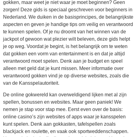
gokken, maar weet je niet waar je moet beginnen? Geen
zorgen! Deze gids is speciaal geschreven voor beginners in
Nederland. We duiken in de basisprincipes, de belangrijkste
aspecten en geven je handige tips om veilig en verantwoord
te kunnen spelen. Of je nu droomt van het winnen van de
jackpot of gewoon wat plezier wilt beleven, deze gids helpt
je op weg. Voordat je begint, is het belangrijk om te weten
dat gokken een vorm van entertainment is en dat je altijd
verantwoord moet spelen. Denk aan je budget en speel
alleen met geld dat je kunt missen. Meer informatie over
verantwoord gokken vind je op diverse websites, zoals die
van de Kansspelautoriteit.
De online gokwereld kan overweldigend lijken met al zijn
spellen, bonussen en websites. Maar geen paniek! We
nemen je stap voor stap mee. Eerst even over de basis:
online casino’s zijn websites of apps waar je kansspelen
kunt spelen. Denk aan gokkasten, tafelspellen zoals
blackjack en roulette, en vaak ook sportweddenschappen.