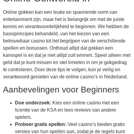
Online gokken kan een leuke en spannende vorm van
entertainment zijn, maar het is belangrijk om met de juiste
kennis en verantwoordelijkheid te beginnen. We hebben de
basisprincipes behandeld, van het kiezen van een
betrouwbaar casino tot het begrijpen van de verschillende
spellen en bonussen. Onthoud altijd dat gokken een
kansspel is en dat je niet altijd zult winnen. Speel alleen met
geld dat je kunt missen en stel limieten in om je gokgedrag
te controleren. Door deze tips te volgen, kun je veilig en
verantwoord genieten van de online casino’s in Nederland.
Aanbevelingen voor Beginners
Doe onderzoek:
Kies een online casino met een
licentie van de KSA en lees reviews van andere
spelers.
Probeer gratis spellen:
Veel casino’s bieden gratis
versies van hun spellen aan, zodat je de regels kunt