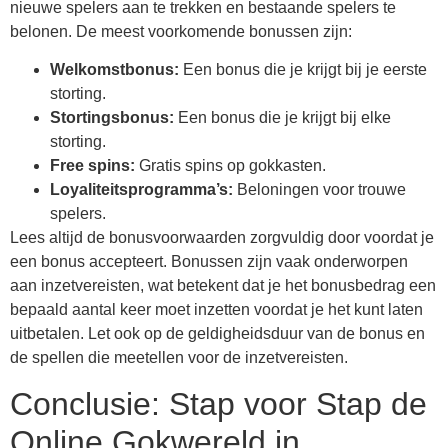
nieuwe spelers aan te trekken en bestaande spelers te
belonen. De meest voorkomende bonussen zijn:
Welkomstbonus:
Een bonus die je krijgt bij je eerste
storting.
Stortingsbonus:
Een bonus die je krijgt bij elke
storting.
Free spins:
Gratis spins op gokkasten.
Loyaliteitsprogramma’s:
Beloningen voor trouwe
spelers.
Lees altijd de bonusvoorwaarden zorgvuldig door voordat je
een bonus accepteert. Bonussen zijn vaak onderworpen
aan inzetvereisten, wat betekent dat je het bonusbedrag een
bepaald aantal keer moet inzetten voordat je het kunt laten
uitbetalen. Let ook op de geldigheidsduur van de bonus en
de spellen die meetellen voor de inzetvereisten.
Conclusie: Stap voor Stap de
Online Gokwereld in