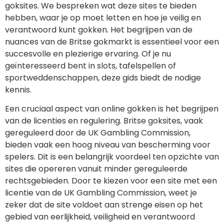
goksites. We bespreken wat deze sites te bieden
hebben, waar je op moet letten en hoe je veilig en
verantwoord kunt gokken. Het begrijpen van de
nuances van de Britse gokmarkt is essentieel voor een
succesvolle en plezierige ervaring. Of je nu
geïnteresseerd bent in slots, tafelspellen of
sportweddenschappen, deze gids biedt de nodige
kennis.
Een cruciaal aspect van online gokken is het begrijpen
van de licenties en regulering. Britse goksites, vaak
gereguleerd door de UK Gambling Commission,
bieden vaak een hoog niveau van bescherming voor
spelers. Dit is een belangrijk voordeel ten opzichte van
sites die opereren vanuit minder gereguleerde
rechtsgebieden. Door te kiezen voor een site met een
licentie van de UK Gambling Commission, weet je
zeker dat de site voldoet aan strenge eisen op het
gebied van eerlijkheid, veiligheid en verantwoord