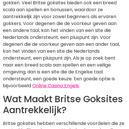
gokken. Veel Britse goksites bieden ook een breed
scala aan spellen en bonussen, waardoor ze
aantrekkelijk zijn voor zowel beginners als ervaren
gokkers. Voor degenen die de voorkeur geven aan
een andere taal, kan het vinden van een site die
Nederlands ondersteunt, een pluspunt zijn. Voor
degenen die de voorkeur geven aan een ander taal,
kan het vinden van een site die Nederlands
ondersteunt, een pluspunt zijn. Als je op zoek bent
naar een breed scala aan spellen en een veilige
omgeving, dan is een site die de Engelse taal
ondersteunt, een goede keuze. Een goede optie is
bijvoorbeeld
Online Casino Engels
.
Wat Maakt Britse Goksites
Aantrekkelijk?
Britse goksites hebben verschillende voordelen die ze