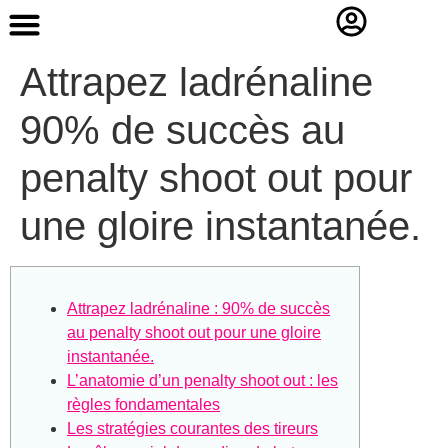
Contact Us
Attrapez ladrénaline
90% de succès au
penalty shoot out pour
une gloire instantanée.
Attrapez ladrénaline : 90% de succès
au penalty shoot out pour une gloire
instantanée.
L’anatomie d’un penalty shoot out : les
règles fondamentales
Les stratégies courantes des tireurs