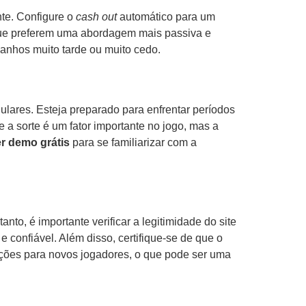
nte. Configure o
cash out
automático para um
s que preferem uma abordagem mais passiva e
ganhos muito tarde ou muito cedo.
gulares. Esteja preparado para enfrentar períodos
a sorte é um fator importante no jogo, mas a
er demo grátis
para se familiarizar com a
nto, é importante verificar a legitimidade do site
 confiável. Além disso, certifique-se de que o
ções para novos jogadores, o que pode ser uma