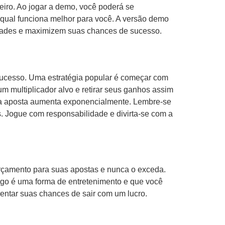
eiro. Ao jogar a demo, você poderá se
r qual funciona melhor para você. A versão demo
lidades e maximizem suas chances de sucesso.
sucesso. Uma estratégia popular é começar com
um multiplicador alvo e retirar seus ganhos assim
der a aposta aumenta exponencialmente. Lembre-se
. Jogue com responsabilidade e divirta-se com a
orçamento para suas apostas e nunca o exceda.
ogo é uma forma de entretenimento e que você
entar suas chances de sair com um lucro.