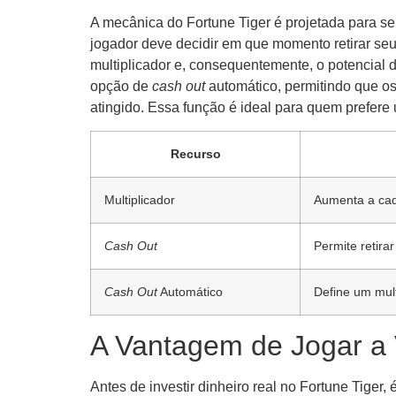
A mecânica do Fortune Tiger é projetada para se
jogador deve decidir em que momento retirar seu
multiplicador e, consequentemente, o potencial d
opção de
cash out
automático, permitindo que os
atingido. Essa função é ideal para quem prefer
Recurso
Multiplicador
Aumenta a cada
Cash Out
Permite retir
Cash Out
Automático
Define um mult
A Vantagem de Jogar a
Antes de investir dinheiro real no Fortune Tige