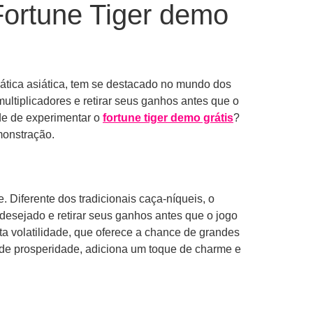
Fortune Tiger demo
ática asiática, tem se destacado no mundo dos
multiplicadores e retirar seus ganhos antes que o
ade de experimentar o
fortune tiger demo grátis
?
monstração.
. Diferente dos tradicionais caça-níqueis, o
 desejado e retirar seus ganhos antes que o jogo
a volatilidade, que oferece a chance de grandes
 de prosperidade, adiciona um toque de charme e