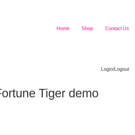
Home
Shop
Contact Us
Login/Logout
Fortune Tiger demo