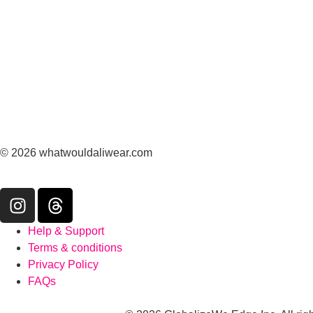
© 2026 whatwouldaliwear.com
Help & Support
Terms & conditions
Privacy Policy
FAQs