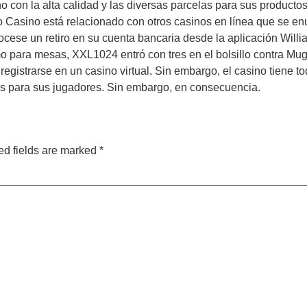
ho con la alta calidad y las diversas parcelas para sus product
o Casino está relacionado con otros casinos en línea que se en
ocese un retiro en su cuenta bancaria desde la aplicación Willi
 para mesas, XXL1024 entró con tres en el bolsillo contra Mugi
registrarse en un casino virtual. Sin embargo, el casino tiene t
as para sus jugadores. Sin embargo, en consecuencia.
ed fields are marked
*