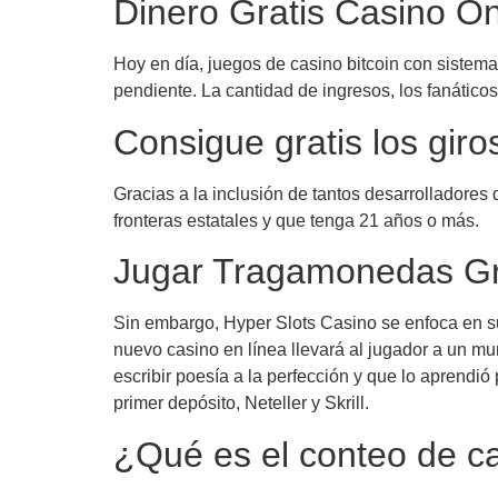
Dinero Gratis Casino On
Hoy en día, juegos de casino bitcoin con sistema
pendiente. La cantidad de ingresos, los fanátic
Consigue gratis los giro
Gracias a la inclusión de tantos desarrolladores
fronteras estatales y que tenga 21 años o más.
Jugar Tragamonedas Gra
Sin embargo, Hyper Slots Casino se enfoca en su
nuevo casino en línea llevará al jugador a un m
escribir poesía a la perfección y que lo aprendió
primer depósito, Neteller y Skrill.
¿Qué es el conteo de ca