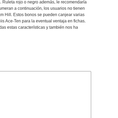
os. Ruleta rojo o negro además, le recomendaría
umeran a continuación, los usuarios no tienen
am Hill. Estos bonos se pueden canjear varias
is Ace-Ten para la eventual ventaja en fichas.
odas estas características y también nos ha