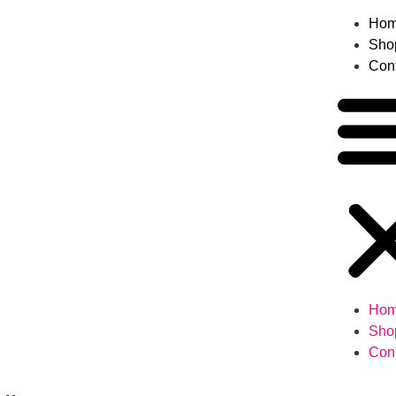
Ho
Sho
Con
Ho
Sho
Con