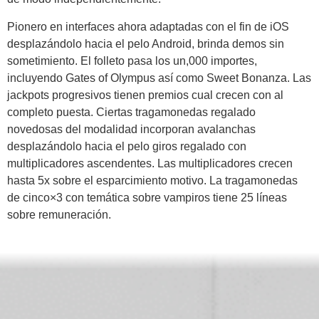
Pionero en interfaces ahora adaptadas con el fin de iOS
desplazándolo hacia el pelo Android, brinda demos sin
sometimiento. El folleto pasa los un,000 importes,
incluyendo Gates of Olympus así­ como Sweet Bonanza. Las
jackpots progresivos tienen premios cual crecen con al
completo puesta. Ciertas tragamonedas regalado
novedosas del modalidad incorporan avalanchas
desplazándolo hacia el pelo giros regalado con
multiplicadores ascendentes. Las multiplicadores crecen
hasta 5x sobre el esparcimiento motivo. La tragamonedas
de cinco×3 con temática sobre vampiros tiene 25 líneas
sobre remuneración.