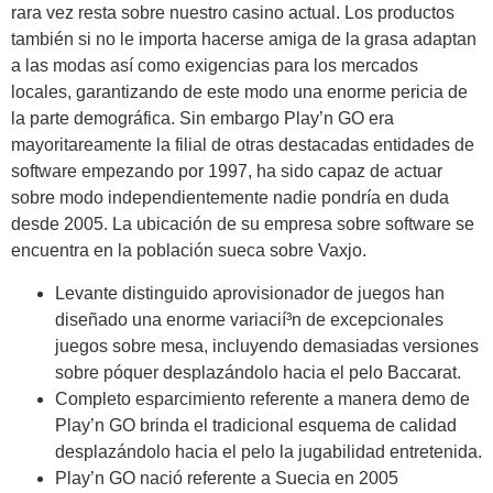
rara vez resta sobre nuestro casino actual. Los productos
también si no le importa hacerse amiga de la grasa adaptan
a las modas así­ como exigencias para los mercados
locales, garantizando de este modo una enorme pericia de
la parte demográfica. Sin embargo Play’n GO era
mayoritareamente la filial de otras destacadas entidades de
software empezando por 1997, ha sido capaz de actuar
sobre modo independientemente nadie pondrí­a en duda
desde 2005. La ubicación de su empresa sobre software se
encuentra en la población sueca sobre Vaxjo.
Levante distinguido aprovisionador de juegos han
diseñado una enorme variacií³n de excepcionales
juegos sobre mesa, incluyendo demasiadas versiones
sobre póquer desplazándolo hacia el pelo Baccarat.
Completo esparcimiento referente a manera demo de
Play’n GO brinda el tradicional esquema de calidad
desplazándolo hacia el pelo la jugabilidad entretenida.
Play’n GO nació referente a Suecia en 2005