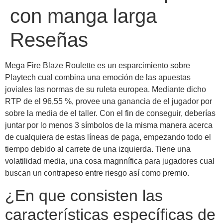
con manga larga
Reseñas
Mega Fire Blaze Roulette es un esparcimiento sobre
Playtech cual combina una emoción de las apuestas
joviales las normas de su ruleta europea. Mediante dicho
RTP de el 96,55 %, provee una ganancia de el jugador por
sobre la media de el taller. Con el fin de conseguir, deberías
juntar por lo menos 3 símbolos de la misma manera acerca
de cualquiera de estas líneas de paga, empezando todo el
tiempo debido al carrete de una izquierda.
Tiene una
volatilidad media, una cosa magnnífica para jugadores cual
buscan un contrapeso entre riesgo así­ como premio.
¿En que consisten las
características específicas de