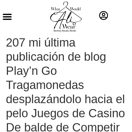
Contact Us
207 mi última
publicación de blog
Play’n Go
Tragamonedas
desplazándolo hacia el
pelo Juegos de Casino
De balde de Competir