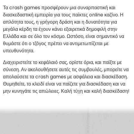
Τα crash games προσφέρουν μια συναρπαστική και
διασκεδαστική εμπειρία για τους παίκτες online καζίνο. Η
απλότητα τους, η γρήγορη δράση και η δυνατότητα για
μεγάλα κέρδη τα έχουν κάνει εξαιρετικά δημοφιλή στην
Ελλάδα και σε όλο τον κόσμο. Ωστόσο, είναι σημαντικό να
θυμάστε ότι ο τζόγος πρέπει να αντιμετωπίζεται με
υπευθυνότητα.
Διαχειριστείτε το κεφάλαιό σας, ορίστε όρια, και παίξτε με
σύνεση. Αν ακολουθήσετε αυτές τις συμβουλές, μπορείτε να
απολαύσετε τα crash games με ασφάλεια και διασκέδαση.
Θυμηθείτε, το κλειδί είναι να παίζετε για διασκέδαση και να
μην κυνηγάτε τις απώλειες. Καλή τύχη και καλή διασκέδαση!